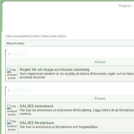
Register
View unanswered posts
|
View active topics
Board index
REGLER
Forum
Regler för att skapa en trivsam stämning
Som registrerad medlem är du skyldig att känna till forumets regler och ta hänsy
använda forumet!
ANNONSER
Forum
SÄLJES instrument
Här kan du annonsera ut instrument till försäljning. Lägg märke till att förstärk
numera.
SÄLJES förstärkare
Här kan ni annonsera ut förstärkare och högtalarlådor.