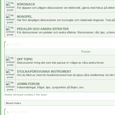
RÖRSNACK
För djupare och ytligare diskussioner om elektronik, gärna med fokus på elektr
MUNSPEL
Här förs lämpligen diskussioner om trynorglar och relaterade tingestar. Tuta på
PEDALER OCH ANDRA EFFEKTER
För diskussioner om pedaler och andra effekter. Recensioner, råd, tips, scheman
ÖVRIGT
Forum
OFF TOPIC
Diskussioner kring det som inte passar in i något av våra andra forum.
STULNA/FÖRSVUNNA INSTRUMENT
Om du blivit av med ett musikinstrument kan du tipsa våra medlemmar om det i
ADMIN-FORUM
Felanmälningar, frågor, tips, synpunkter på Bojen, osv.
Delete all board cookies
|
The team
Board index
Who is online