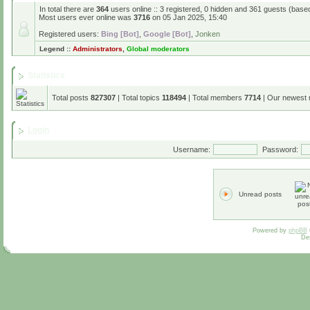
In total there are
364
users online :: 3 registered, 0 hidden and 361 guests (base
Most users ever online was
3716
on 05 Jan 2025, 15:40
Registered users:
Bing [Bot]
,
Google [Bot]
,
Jonken
Legend ::
Administrators
,
Global moderators
Statistics
Total posts
827307
| Total topics
118494
| Total members
7714
| Our newest
Login
Username:
Password:
Unread posts
Powered by
phpBB
De