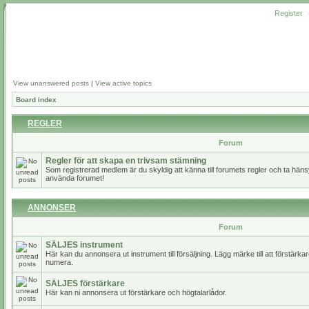
Register
View unanswered posts
|
View active topics
Board index
REGLER
Forum
Regler för att skapa en trivsam stämning
Som registrerad medlem är du skyldig att känna till forumets regler och ta hänsy
använda forumet!
ANNONSER
Forum
SÄLJES instrument
Här kan du annonsera ut instrument till försäljning. Lägg märke till att förstärk
numera.
SÄLJES förstärkare
Här kan ni annonsera ut förstärkare och högtalarlådor.