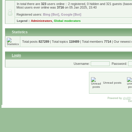
In total there are
323
users online :: 2 registered, 0 hidden and 321 guests (base
Most users ever online was
3716
on 05 Jan 2025, 15:40
Registered users:
Bing [Bot]
,
Google [Bot]
Legend ::
Administrators
,
Global moderators
Statistics
Total posts
827289
| Total topics
118489
| Total members
7714
| Our newest
Login
Username:
Password:
Unread posts
Powered by
phpBB
De