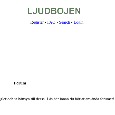
Register
•
FAQ
•
Search
•
Login
Forum
gler och ta hänsyn till dessa. Läs här innan du börjar använda forumet!