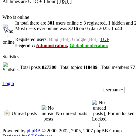
All times are UTC + 1 hour [
DST
]
Who is online
In total there are
301
users online :: 3 registered, 1 hidden and 
Most users ever online was
3716
on 05 Jan 2025, 15:40
Registered users:
Bing [Bot]
,
Google [Bot]
,
TUF
Legend ::
Administrators
,
Global moderators
Statistics
Total posts
827300
| Total topics
118489
| Total members
77
Login
Username:
Unread posts
No unread posts
Forum locked
Powered by
phpBB
© 2000, 2002, 2005, 2007 phpBB Group.