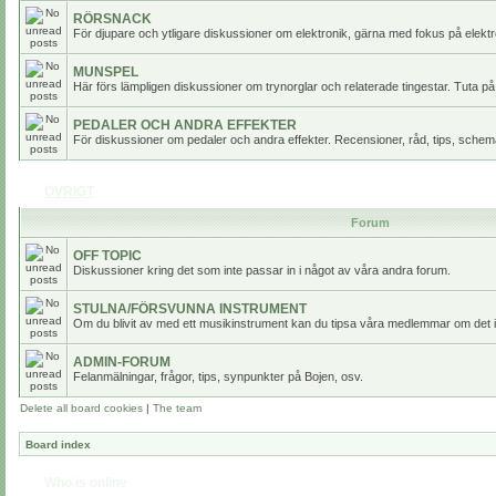
RÖRSNACK
För djupare och ytligare diskussioner om elektronik, gärna med fokus på elektr
MUNSPEL
Här förs lämpligen diskussioner om trynorglar och relaterade tingestar. Tuta på
PEDALER OCH ANDRA EFFEKTER
För diskussioner om pedaler och andra effekter. Recensioner, råd, tips, scheman
ÖVRIGT
Forum
OFF TOPIC
Diskussioner kring det som inte passar in i något av våra andra forum.
STULNA/FÖRSVUNNA INSTRUMENT
Om du blivit av med ett musikinstrument kan du tipsa våra medlemmar om det i
ADMIN-FORUM
Felanmälningar, frågor, tips, synpunkter på Bojen, osv.
Delete all board cookies
|
The team
Board index
Who is online