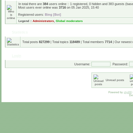
In total there are
384
users online :: 1 registered, 0 hidden and 383 guests (bas
Most users ever online was
3716
on 05 Jan 2025, 15:40
Registered users:
Bing [Bot]
Legend ::
Administrators
,
Global moderators
Statistics
Total posts
827299
| Total topics
118489
| Total members
7714
| Our newest
Login
Username:
Password:
Unread posts
Powered by
phpBB
De