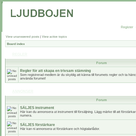
Register
View unanswered posts
|
View active topics
Board index
REGLER
Forum
Regler för att skapa en trivsam stämning
Som registrerad medlem är du skyldig att känna till forumets regler och ta hänsy
använda forumet!
ANNONSER
Forum
SÄLJES instrument
Här kan du annonsera ut instrument till försäljning. Lägg märke till att förstärk
numera.
SÄLJES förstärkare
Här kan ni annonsera ut förstärkare och högtalarlådor.