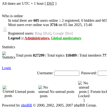
All times are UTC + 1 hour [
DST
]
Who is online
In total there are
605
users online :: 2 registered, 0 hidden and 60
Most users ever online was
3716
on 05 Jan 2025, 15:40
Registered users:
Bing [Bot]
,
Google [Bot]
Legend ::
Administrators
,
Global moderators
Statistics
Total posts
827299
| Total topics
118489
| Total members
77
Login
Username:
Password:
Unread posts
No unread posts
Forum loc
Powered by
phpBB
© 2000, 2002, 2005, 2007 phpBB Group.