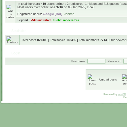
In total there are
419
users online :: 2 registered, 1 hidden and 416 guests (bas
Most users ever online was
3716
on 05 Jan 2025, 15:40
Registered users:
Google [Bot]
,
Jonken
Legend ::
Administrators
,
Global moderators
Statistics
Total posts
827305
| Total topics
118492
| Total members
7714
| Our newest
Login
Username:
Password:
Unread posts
Powered by
phpBB
De