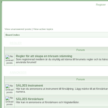
Register
View unanswered posts
|
View active topics
Board index
REGLER
Forum
Regler för att skapa en trivsam stämning
Som registrerad medlem är du skyldig att känna till forumets regler och ta hänsy
använda forumet!
ANNONSER
Forum
SÄLJES instrument
Här kan du annonsera ut instrument till försäljning. Lägg märke till att förstärk
numera.
SÄLJES förstärkare
Här kan ni annonsera ut förstärkare och högtalarlådor.