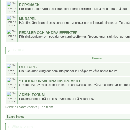
RÖRSNACK
För djupare och ytligare diskussioner om elektronik, gärna med fokus på elektr
MUNSPEL
Här förs lämpligen diskussioner om trynorglar och relaterade tingestar. Tuta på
PEDALER OCH ANDRA EFFEKTER
För diskussioner om pedaler och andra effekter. Recensioner, råd, tips, scheman
ÖVRIGT
Forum
OFF TOPIC
Diskussioner kring det som inte passar in i något av våra andra forum.
STULNA/FÖRSVUNNA INSTRUMENT
Om du blivit av med ett musikinstrument kan du tipsa våra medlemmar om det i
ADMIN-FORUM
Felanmälningar, frågor, tips, synpunkter på Bojen, osv.
Delete all board cookies
|
The team
Board index
Who is online