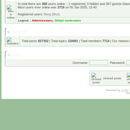
In total there are
368
users online :: 1 registered, 0 hidden and 367 guests (bas
Most users ever online was
3716
on 05 Jan 2025, 15:40
Registered users:
Bing [Bot]
Legend ::
Administrators
,
Global moderators
Statistics
Total posts
827302
| Total topics
118491
| Total members
7714
| Our newest
Login
Username:
Password:
Unread posts
Powered by
phpBB
De