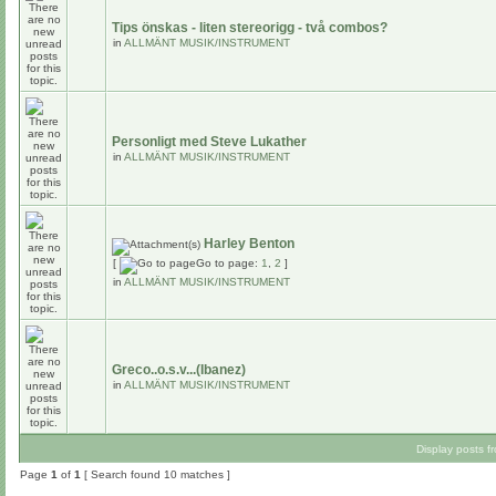
Tips önskas - liten stereorigg - två combos?
in
ALLMÄNT MUSIK/INSTRUMENT
Personligt med Steve Lukather
in
ALLMÄNT MUSIK/INSTRUMENT
Harley Benton
[
Go to page:
1
,
2
]
in
ALLMÄNT MUSIK/INSTRUMENT
Greco..o.s.v...(Ibanez)
in
ALLMÄNT MUSIK/INSTRUMENT
Display posts f
Page
1
of
1
[ Search found 10 matches ]