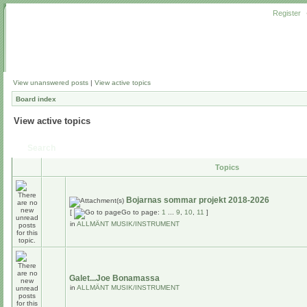
Register
View unanswered posts
|
View active topics
Board index
View active topics
Search
Topics
Bojarnas sommar projekt 2018-2026
[
Go to page:
1
...
9
,
10
,
11
]
in
ALLMÄNT MUSIK/INSTRUMENT
Galet...Joe Bonamassa
in
ALLMÄNT MUSIK/INSTRUMENT