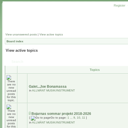
Register
View unanswered posts
|
View active topics
Board index
View active topics
Search
Topics
Galet...Joe Bonamassa
in
ALLMÄNT MUSIK/INSTRUMENT
Bojarnas sommar projekt 2018-2026
[
Go to page:
1
...
9
,
10
,
11
]
in
ALLMÄNT MUSIK/INSTRUMENT