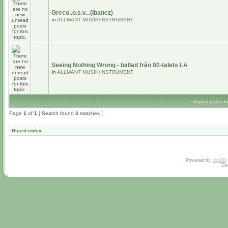
Greco..o.s.v...(Ibanez)
in
ALLMÄNT MUSIK/INSTRUMENT
Seeing Nothing Wrong - ballad från 80-talets LA
in
ALLMÄNT MUSIK/INSTRUMENT
Display posts f
Page
1
of
1
[ Search found 8 matches ]
Board index
Powered by
phpBB
De