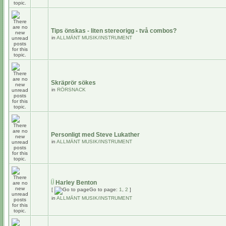
Tips önskas - liten stereorigg - två combos?
in
ALLMÄNT MUSIK/INSTRUMENT
Skräprör sökes
in
RÖRSNACK
Personligt med Steve Lukather
in
ALLMÄNT MUSIK/INSTRUMENT
Harley Benton
[
Go to page:
1
,
2
]
in
ALLMÄNT MUSIK/INSTRUMENT