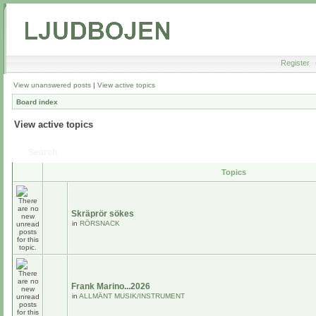
Register
View unanswered posts
|
View active topics
Board index
View active topics
Search
Topics
Skräprör sökes
in
RÖRSNACK
Frank Marino...2026
in
ALLMÄNT MUSIK/INSTRUMENT