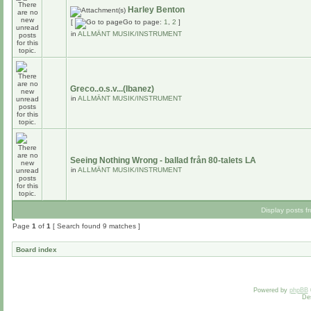
Harley Benton
[
Go to page:
1
,
2
]
in
ALLMÄNT MUSIK/INSTRUMENT
Greco..o.s.v...(Ibanez)
in
ALLMÄNT MUSIK/INSTRUMENT
Seeing Nothing Wrong - ballad från 80-talets LA
in
ALLMÄNT MUSIK/INSTRUMENT
Display posts f
Page
1
of
1
[ Search found 9 matches ]
Board index
Powered by
phpBB
De