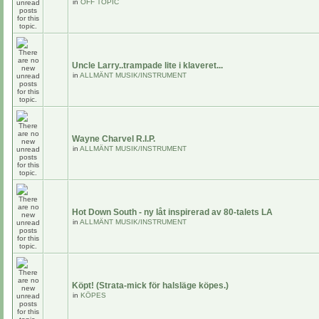
in
OFF TOPIC
Uncle Larry..trampade lite i klaveret...
in
ALLMÄNT MUSIK/INSTRUMENT
Wayne Charvel R.I.P.
in
ALLMÄNT MUSIK/INSTRUMENT
Hot Down South - ny låt inspirerad av 80-talets LA
in
ALLMÄNT MUSIK/INSTRUMENT
Köpt! (Strata-mick för halsläge köpes.)
in
KÖPES