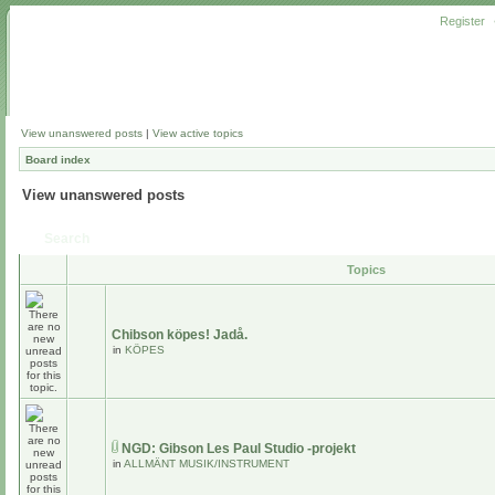
Register
View unanswered posts
|
View active topics
Board index
View unanswered posts
Search
Topics
Chibson köpes! Jadå.
in
KÖPES
NGD: Gibson Les Paul Studio -projekt
in
ALLMÄNT MUSIK/INSTRUMENT