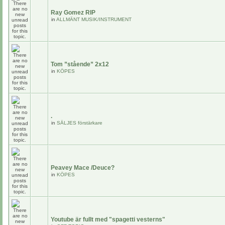
Ray Gomez RIP
in
ALLMÄNT MUSIK/INSTRUMENT
Tom ”stående” 2x12
in
KÖPES
.
in
SÄLJES förstärkare
Peavey Mace /Deuce?
in
KÖPES
Youtube är fullt med "spagetti vesterns"