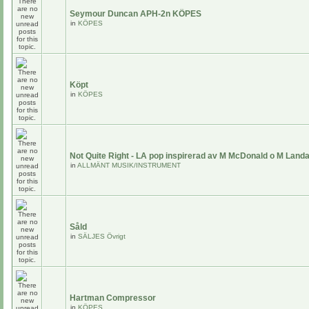
Seymour Duncan APH-2n KÖPES
in
KÖPES
Köpt
in
KÖPES
Not Quite Right - LA pop inspirerad av M McDonald o M Land
in
ALLMÄNT MUSIK/INSTRUMENT
Såld
in
SÄLJES Övrigt
Hartman Compressor
in
KÖPES