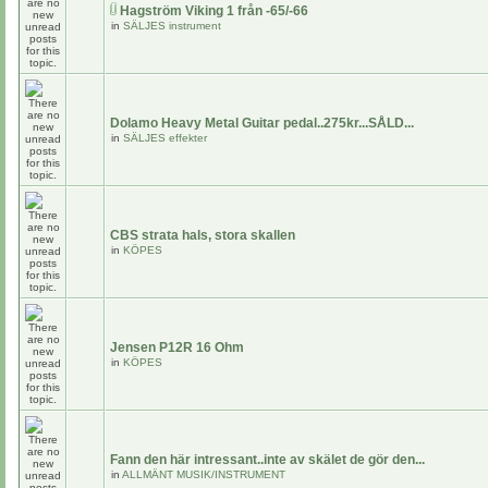
Hagström Viking 1 från -65/-66
in
SÄLJES instrument
Dolamo Heavy Metal Guitar pedal..275kr...SÅLD...
in
SÄLJES effekter
CBS strata hals, stora skallen
in
KÖPES
Jensen P12R 16 Ohm
in
KÖPES
Fann den här intressant..inte av skälet de gör den...
in
ALLMÄNT MUSIK/INSTRUMENT