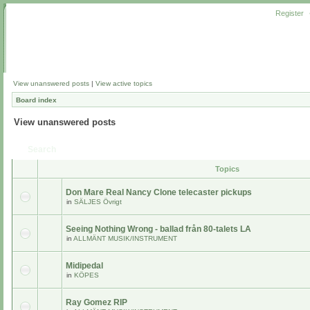
Register
View unanswered posts
|
View active topics
Board index
View unanswered posts
Search
Topics
Don Mare Real Nancy Clone telecaster pickups
in
SÄLJES Övrigt
Seeing Nothing Wrong - ballad från 80-talets LA
in
ALLMÄNT MUSIK/INSTRUMENT
Midipedal
in
KÖPES
Ray Gomez RIP