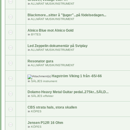
in
ALLMÄNT MUSIK/INSTRUMENT
Blackmore...sitter å "ljuger"...på födelsedagen...
in
ALLMÄNT MUSIK/INSTRUMENT
Alnico Blue mot Alnico Gold
in
BYTES
Led Zeppelin dokumentär på Svtplay
in
ALLMÄNT MUSIK/INSTRUMENT
Resonator gura
in
ALLMÄNT MUSIK/INSTRUMENT
Hagström Viking 1 från -65/-66
in
SÄLJES instrument
Dolamo Heavy Metal Guitar pedal..275kr...SÅLD...
in
SÄLJES effekter
CBS strata hals, stora skallen
in
KÖPES
Jensen P12R 16 Ohm
in
KÖPES