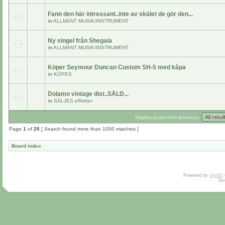
Fann den här intressant..inte av skälet de gör den...
in
ALLMÄNT MUSIK/INSTRUMENT
Ny singel från Shegaia
in
ALLMÄNT MUSIK/INSTRUMENT
Köper Seymour Duncan Custom SH-5 med kåpa
in
KÖPES
Dolamo vintage dist..SÅLD...
in
SÄLJES effekter
Display posts from previous:
Page
1
of
20
[ Search found more than 1000 matches ]
Board index
Powered by
phpBB
De