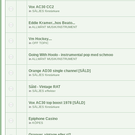
Vox AC30 CC2
in
SÄLJES förstärkare
Eddie Kramer...hos Beato...
in
ALLMÄNT MUSIK/INSTRUMENT
Vm Hockey....
in
OFF TOPIC
Going With Hoolo - instrumental pop med schmoo
in
ALLMÄNT MUSIK/INSTRUMENT
Orange AD30 single channel [SÅLD]
in
SÄLJES förstärkare
Såld - Vintage RAT
in
SÄLJES effekter
Vox AC30 top boost 1978 [SÅLD]
in
SÄLJES förstärkare
Epiphone Casino
in
KÖPES
Groover, vintage eller ri?