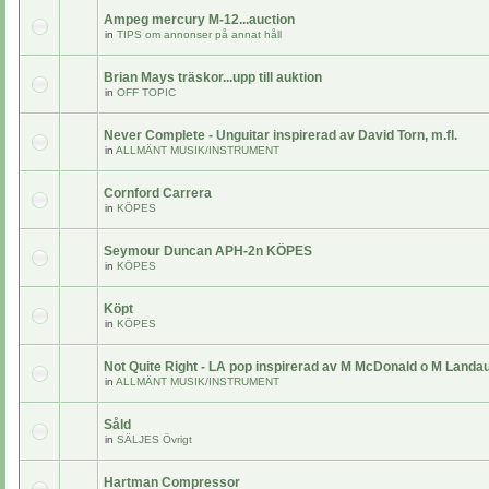
Ampeg mercury M-12...auction
in
TIPS om annonser på annat håll
Brian Mays träskor...upp till auktion
in
OFF TOPIC
Never Complete - Unguitar inspirerad av David Torn, m.fl.
in
ALLMÄNT MUSIK/INSTRUMENT
Cornford Carrera
in
KÖPES
Seymour Duncan APH-2n KÖPES
in
KÖPES
Köpt
in
KÖPES
Not Quite Right - LA pop inspirerad av M McDonald o M Landa
in
ALLMÄNT MUSIK/INSTRUMENT
Såld
in
SÄLJES Övrigt
Hartman Compressor