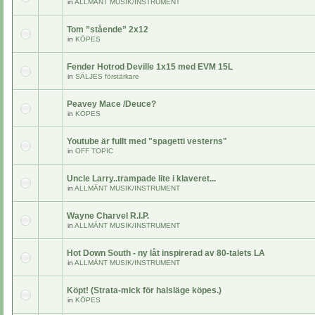
in
ALLMÄNT MUSIK/INSTRUMENT
Tom ”stående” 2x12
in
KÖPES
Fender Hotrod Deville 1x15 med EVM 15L
in
SÄLJES förstärkare
Peavey Mace /Deuce?
in
KÖPES
Youtube är fullt med "spagetti vesterns"
in
OFF TOPIC
Uncle Larry..trampade lite i klaveret...
in
ALLMÄNT MUSIK/INSTRUMENT
Wayne Charvel R.I.P.
in
ALLMÄNT MUSIK/INSTRUMENT
Hot Down South - ny låt inspirerad av 80-talets LA
in
ALLMÄNT MUSIK/INSTRUMENT
Köpt! (Strata-mick för halsläge köpes.)
in
KÖPES