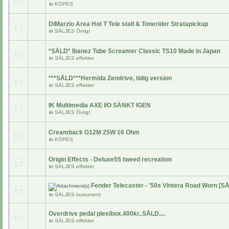
in
KÖPES
DiMarzio Area Hot T Tele stall & Tonerider Stratapickup
in
SÄLJES Övrigt
*SÅLD* Ibanez Tube Screamer Classic TS10 Made in Japan
in
SÄLJES effekter
***SÅLD***Hermida Zendrive, tidig version
in
SÄLJES effekter
IK Multimedia AXE I/O SÄNKT IGEN
in
SÄLJES Övrigt
Creamback G12M 25W 16 Ohm
in
KÖPES
Origin Effects - Deluxe55 tweed recreation
in
SÄLJES effekter
Fender Telecaster - '50s Vintera Road Worn [S
in
SÄLJES instrument
Overdrive pedal plexibox.400kr..SÅLD....
in
SÄLJES effekter