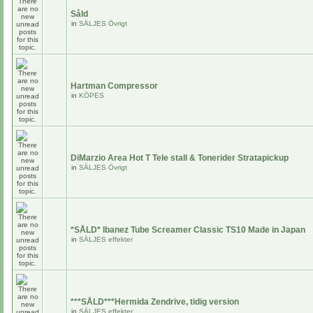
Såld
in
SÄLJES Övrigt
Hartman Compressor
in
KÖPES
DiMarzio Area Hot T Tele stall & Tonerider Stratapickup
in
SÄLJES Övrigt
*SÅLD* Ibanez Tube Screamer Classic TS10 Made in Japan
in
SÄLJES effekter
***SÅLD***Hermida Zendrive, tidig version
in
SÄLJES effekter