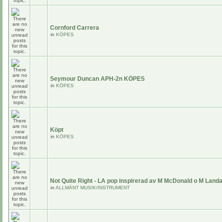
Cornford Carrera
in
KÖPES
Seymour Duncan APH-2n KÖPES
in
KÖPES
Köpt
in
KÖPES
Not Quite Right - LA pop inspirerad av M McDonald o M Land
in
ALLMÄNT MUSIK/INSTRUMENT