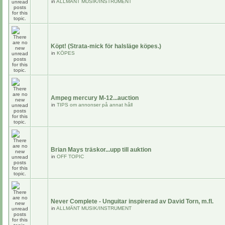
in
ALLMÄNT MUSIK/INSTRUMENT
Köpt! (Strata-mick för halsläge köpes.)
in
KÖPES
Ampeg mercury M-12...auction
in
TIPS om annonser på annat håll
Brian Mays träskor...upp till auktion
in
OFF TOPIC
Never Complete - Unguitar inspirerad av David Torn, m.fl.
in
ALLMÄNT MUSIK/INSTRUMENT