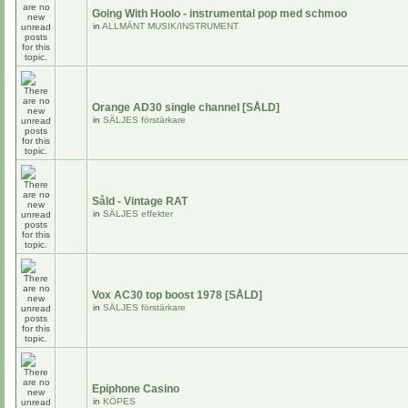
Going With Hoolo - instrumental pop med schmoo
in
ALLMÄNT MUSIK/INSTRUMENT
Orange AD30 single channel [SÅLD]
in
SÄLJES förstärkare
Såld - Vintage RAT
in
SÄLJES effekter
Vox AC30 top boost 1978 [SÅLD]
in
SÄLJES förstärkare
Epiphone Casino
in
KÖPES