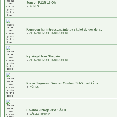
Jensen P12R 16 Ohm
in
KÖPES
Fann den här intressant..inte av skälet de gör den...
in
ALLMÄNT MUSIK/INSTRUMENT
Ny singel från Shegaia
in
ALLMÄNT MUSIK/INSTRUMENT
Köper Seymour Duncan Custom SH-5 med kåpa
in
KÖPES
Dolamo vintage dist..SÅLD...
in
SÄLJES effekter