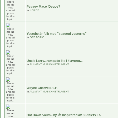
Peavey Mace /Deuce?
in
KÖPES
Youtube är fullt med "spagetti vesterns"
in
OFF TOPIC
Uncle Larry..trampade lite i klaveret...
in
ALLMÄNT MUSIK/INSTRUMENT
Wayne Charvel R.I.P.
in
ALLMÄNT MUSIK/INSTRUMENT
Hot Down South - ny låt inspirerad av 80-talets LA