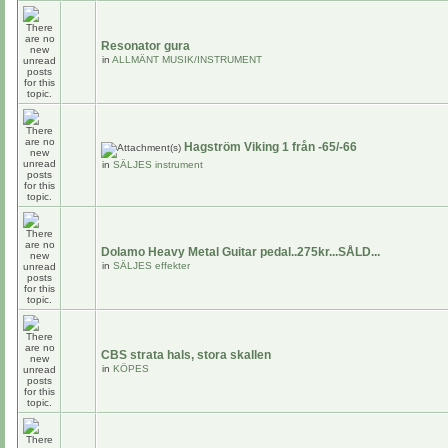
Resonator gura
in
ALLMÄNT MUSIK/INSTRUMENT
Hagström Viking 1 från -65/-66
in
SÄLJES instrument
Dolamo Heavy Metal Guitar pedal..275kr...SÅLD...
in
SÄLJES effekter
CBS strata hals, stora skallen
in
KÖPES