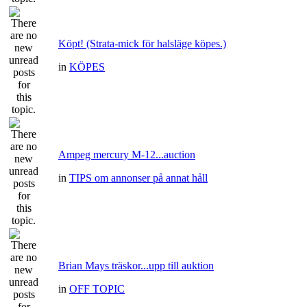
Köpt! (Strata-mick för halsläge köpes.)
in
KÖPES
Ampeg mercury M-12...auction
in
TIPS om annonser på annat håll
Brian Mays träskor...upp till auktion
in
OFF TOPIC