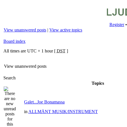
Register
View unanswered posts
|
View active topics
Board index
All times are UTC + 1 hour [
DST
]
View unanswered posts
Search
Topics
Galet...Joe Bonamassa
in
ALLMÄNT MUSIK/INSTRUMENT