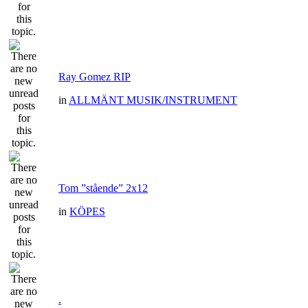
Ray Gomez RIP
in
ALLMÄNT MUSIK/INSTRUMENT
Tom ”stående” 2x12
in
KÖPES
.