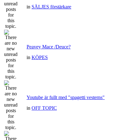
in
SÄLJES förstärkare
Peavey Mace /Deuce?
in
KÖPES
Youtube är fullt med "spagetti vesterns"
in
OFF TOPIC