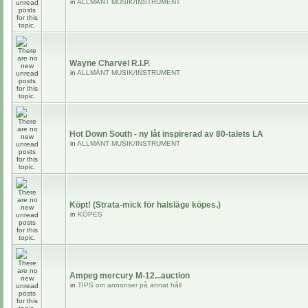
in
ALLMÄNT MUSIK/INSTRUMENT
Wayne Charvel R.I.P.
in
ALLMÄNT MUSIK/INSTRUMENT
Hot Down South - ny låt inspirerad av 80-talets LA
in
ALLMÄNT MUSIK/INSTRUMENT
Köpt! (Strata-mick för halsläge köpes.)
in
KÖPES
Ampeg mercury M-12...auction
in
TIPS om annonser på annat håll