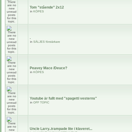
Tom ”stående” 2x12
in
KÖPES
.
in
SÄLJES förstärkare
Peavey Mace /Deuce?
in
KÖPES
Youtube är fullt med "spagetti vesterns"
in
OFF TOPIC
Uncle Larry..trampade lite i klaveret...