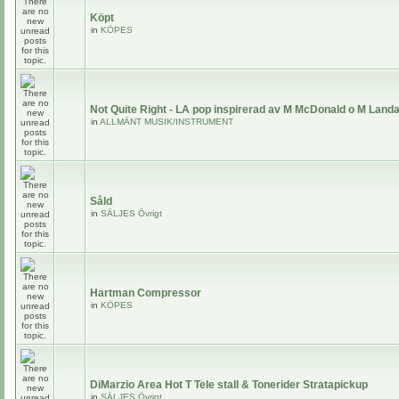
Köpt
in
KÖPES
Not Quite Right - LA pop inspirerad av M McDonald o M Land
in
ALLMÄNT MUSIK/INSTRUMENT
Såld
in
SÄLJES Övrigt
Hartman Compressor
in
KÖPES
DiMarzio Area Hot T Tele stall & Tonerider Stratapickup
in
SÄLJES Övrigt