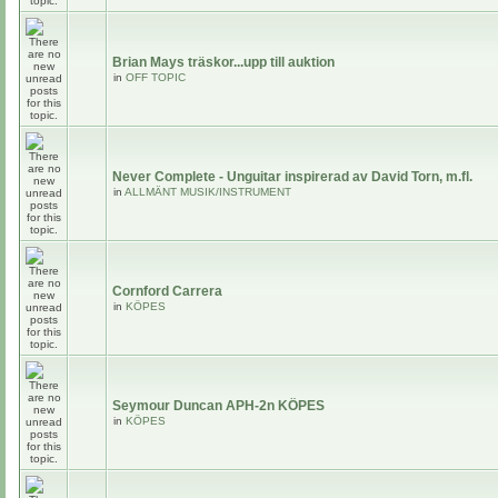
Brian Mays träskor...upp till auktion
in
OFF TOPIC
Never Complete - Unguitar inspirerad av David Torn, m.fl.
in
ALLMÄNT MUSIK/INSTRUMENT
Cornford Carrera
in
KÖPES
Seymour Duncan APH-2n KÖPES
in
KÖPES