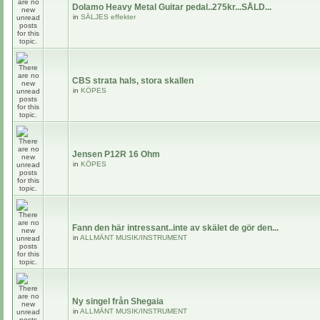
Dolamo Heavy Metal Guitar pedal..275kr...SÅLD...
in
SÄLJES effekter
CBS strata hals, stora skallen
in
KÖPES
Jensen P12R 16 Ohm
in
KÖPES
Fann den här intressant..inte av skälet de gör den...
in
ALLMÄNT MUSIK/INSTRUMENT
Ny singel från Shegaia
in
ALLMÄNT MUSIK/INSTRUMENT