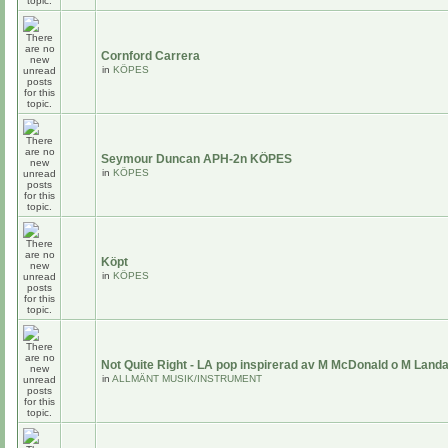
Cornford Carrera
in
KÖPES
Seymour Duncan APH-2n KÖPES
in
KÖPES
Köpt
in
KÖPES
Not Quite Right - LA pop inspirerad av M McDonald o M Land
in
ALLMÄNT MUSIK/INSTRUMENT