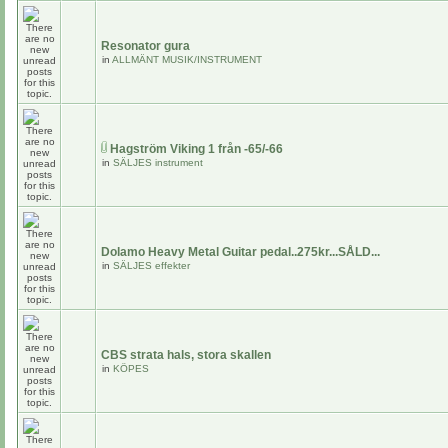
Resonator gura
in
ALLMÄNT MUSIK/INSTRUMENT
Hagström Viking 1 från -65/-66
in
SÄLJES instrument
Dolamo Heavy Metal Guitar pedal..275kr...SÅLD...
in
SÄLJES effekter
CBS strata hals, stora skallen
in
KÖPES