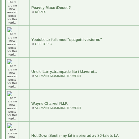
Peavey Mace /Deuce?
in
KÖPES
Youtube är fullt med "spagetti vesterns"
in
OFF TOPIC
Uncle Larry..trampade lite i klaveret...
in
ALLMÄNT MUSIK/INSTRUMENT
Wayne Charvel R.I.P.
in
ALLMÄNT MUSIK/INSTRUMENT
Hot Down South - ny låt inspirerad av 80-talets LA