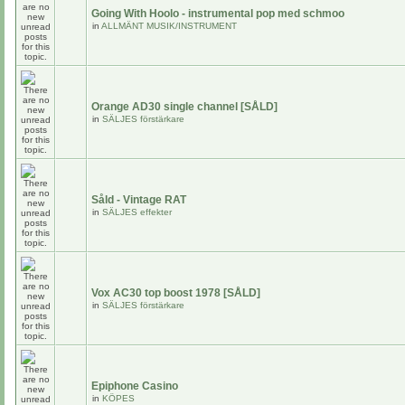
Going With Hoolo - instrumental pop med schmoo
in
ALLMÄNT MUSIK/INSTRUMENT
Orange AD30 single channel [SÅLD]
in
SÄLJES förstärkare
Såld - Vintage RAT
in
SÄLJES effekter
Vox AC30 top boost 1978 [SÅLD]
in
SÄLJES förstärkare
Epiphone Casino
in
KÖPES