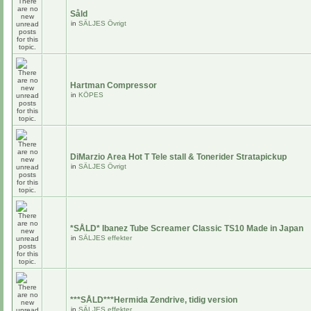
Såld
in
SÄLJES Övrigt
Hartman Compressor
in
KÖPES
DiMarzio Area Hot T Tele stall & Tonerider Stratapickup
in
SÄLJES Övrigt
*SÅLD* Ibanez Tube Screamer Classic TS10 Made in Japan
in
SÄLJES effekter
***SÅLD***Hermida Zendrive, tidig version
in
SÄLJES effekter