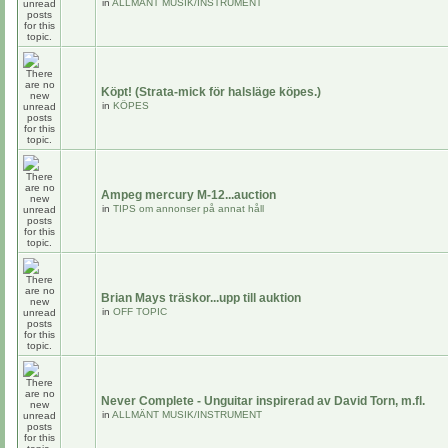
in
ALLMÄNT MUSIK/INSTRUMENT
Köpt! (Strata-mick för halsläge köpes.)
in
KÖPES
Ampeg mercury M-12...auction
in
TIPS om annonser på annat håll
Brian Mays träskor...upp till auktion
in
OFF TOPIC
Never Complete - Unguitar inspirerad av David Torn, m.fl.
in
ALLMÄNT MUSIK/INSTRUMENT