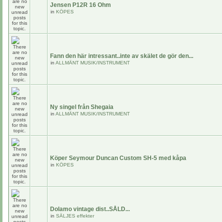
Jensen P12R 16 Ohm
in
KÖPES
Fann den här intressant..inte av skälet de gör den...
in
ALLMÄNT MUSIK/INSTRUMENT
Ny singel från Shegaia
in
ALLMÄNT MUSIK/INSTRUMENT
Köper Seymour Duncan Custom SH-5 med kåpa
in
KÖPES
Dolamo vintage dist..SÅLD...
in
SÄLJES effekter