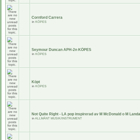
Cornford Carrera
in
KÖPES
Seymour Duncan APH-2n KÖPES
in
KÖPES
Köpt
in
KÖPES
Not Quite Right - LA pop inspirerad av M McDonald o M Land
in
ALLMÄNT MUSIK/INSTRUMENT