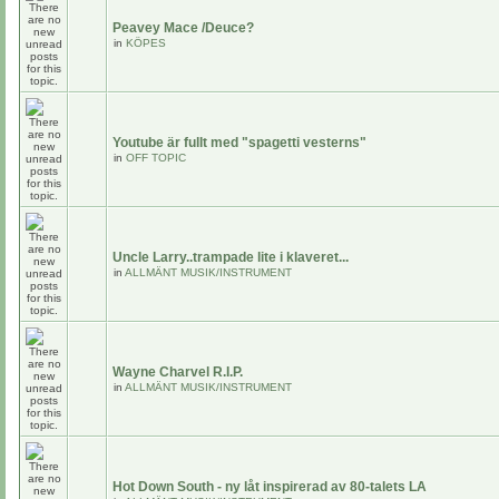
Peavey Mace /Deuce?
in
KÖPES
Youtube är fullt med "spagetti vesterns"
in
OFF TOPIC
Uncle Larry..trampade lite i klaveret...
in
ALLMÄNT MUSIK/INSTRUMENT
Wayne Charvel R.I.P.
in
ALLMÄNT MUSIK/INSTRUMENT
Hot Down South - ny låt inspirerad av 80-talets LA