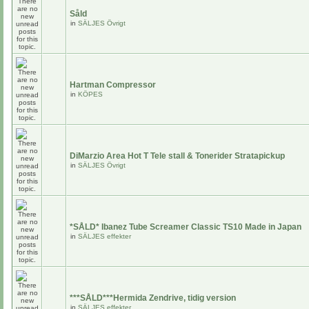
Såld
in
SÄLJES Övrigt
Hartman Compressor
in
KÖPES
DiMarzio Area Hot T Tele stall & Tonerider Stratapickup
in
SÄLJES Övrigt
*SÅLD* Ibanez Tube Screamer Classic TS10 Made in Japan
in
SÄLJES effekter
***SÅLD***Hermida Zendrive, tidig version
in
SÄLJES effekter