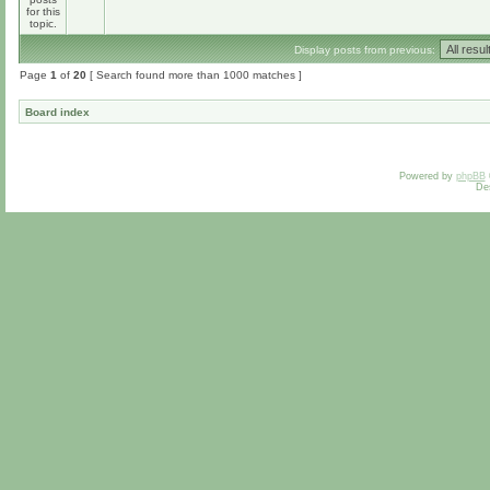
Display posts from previous:
Page
1
of
20
[ Search found more than 1000 matches ]
Board index
Powered by
phpBB
De