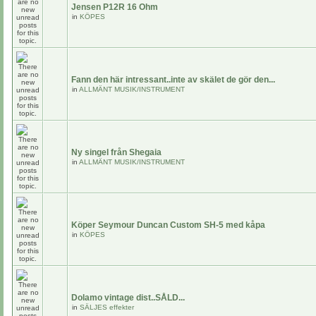
Jensen P12R 16 Ohm
in
KÖPES
Fann den här intressant..inte av skälet de gör den...
in
ALLMÄNT MUSIK/INSTRUMENT
Ny singel från Shegaia
in
ALLMÄNT MUSIK/INSTRUMENT
Köper Seymour Duncan Custom SH-5 med kåpa
in
KÖPES
Dolamo vintage dist..SÅLD...
in
SÄLJES effekter