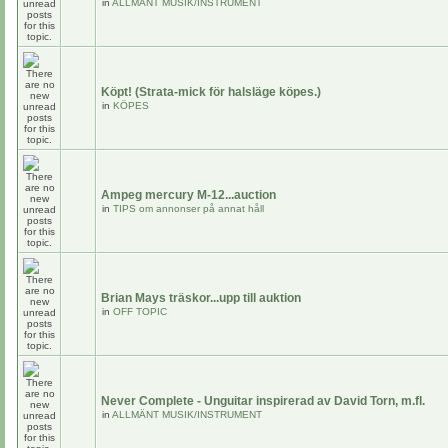
in
ALLMÄNT MUSIK/INSTRUMENT
Köpt! (Strata-mick för halsläge köpes.)
in
KÖPES
Ampeg mercury M-12...auction
in
TIPS om annonser på annat håll
Brian Mays träskor...upp till auktion
in
OFF TOPIC
Never Complete - Unguitar inspirerad av David Torn, m.fl.
in
ALLMÄNT MUSIK/INSTRUMENT