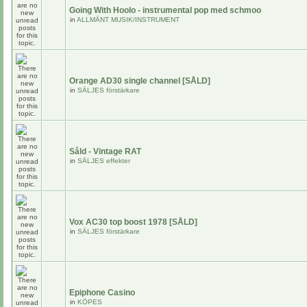
Going With Hoolo - instrumental pop med schmoo
in
ALLMÄNT MUSIK/INSTRUMENT
Orange AD30 single channel [SÅLD]
in
SÄLJES förstärkare
Såld - Vintage RAT
in
SÄLJES effekter
Vox AC30 top boost 1978 [SÅLD]
in
SÄLJES förstärkare
Epiphone Casino
in
KÖPES