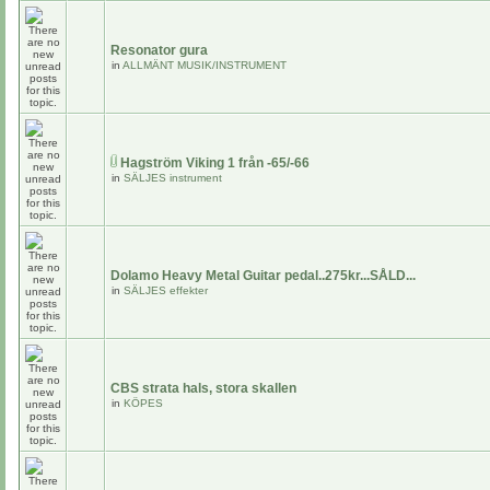
Resonator gura
in
ALLMÄNT MUSIK/INSTRUMENT
Hagström Viking 1 från -65/-66
in
SÄLJES instrument
Dolamo Heavy Metal Guitar pedal..275kr...SÅLD...
in
SÄLJES effekter
CBS strata hals, stora skallen
in
KÖPES