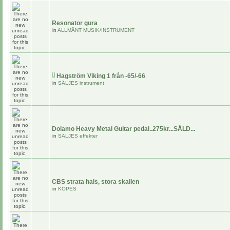
Resonator gura
in
ALLMÄNT MUSIK/INSTRUMENT
Hagström Viking 1 från -65/-66
in
SÄLJES instrument
Dolamo Heavy Metal Guitar pedal..275kr...SÅLD...
in
SÄLJES effekter
CBS strata hals, stora skallen
in
KÖPES