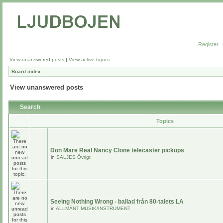
Register
View unanswered posts
|
View active topics
Board index
View unanswered posts
Search
Topics
Don Mare Real Nancy Clone telecaster pickups
in
SÄLJES Övrigt
Seeing Nothing Wrong - ballad från 80-talets LA
in
ALLMÄNT MUSIK/INSTRUMENT