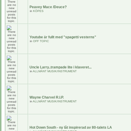
Peavey Mace /Deuce?
in
KÖPES
Youtube är fullt med "spagetti vesterns"
in
OFF TOPIC
Uncle Larry..trampade lite i klaveret...
in
ALLMÄNT MUSIK/INSTRUMENT
Wayne Charvel R.I.P.
in
ALLMÄNT MUSIK/INSTRUMENT
Hot Down South - ny låt inspirerad av 80-talets LA