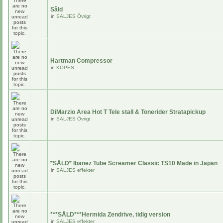
Såld
in
SÄLJES Övrigt
Hartman Compressor
in
KÖPES
DiMarzio Area Hot T Tele stall & Tonerider Stratapickup
in
SÄLJES Övrigt
*SÅLD* Ibanez Tube Screamer Classic TS10 Made in Japan
in
SÄLJES effekter
***SÅLD***Hermida Zendrive, tidig version
in
SÄLJES effekter