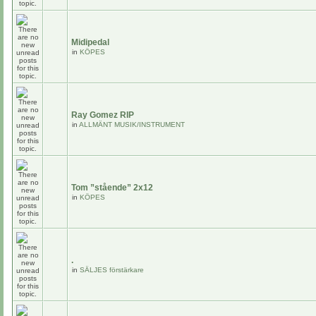
Midipedal
in
KÖPES
Ray Gomez RIP
in
ALLMÄNT MUSIK/INSTRUMENT
Tom ”stående” 2x12
in
KÖPES
.
in
SÄLJES förstärkare