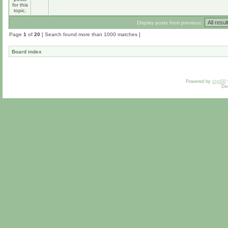
Display posts from previous:
Page
1
of
20
[ Search found more than 1000 matches ]
Board index
Powered by
phpBB
De