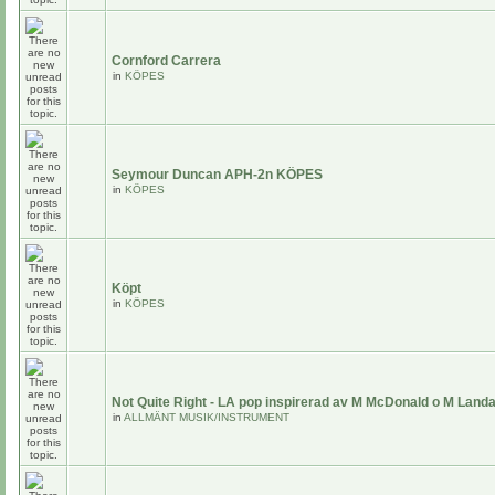
Cornford Carrera
in
KÖPES
Seymour Duncan APH-2n KÖPES
in
KÖPES
Köpt
in
KÖPES
Not Quite Right - LA pop inspirerad av M McDonald o M Land
in
ALLMÄNT MUSIK/INSTRUMENT