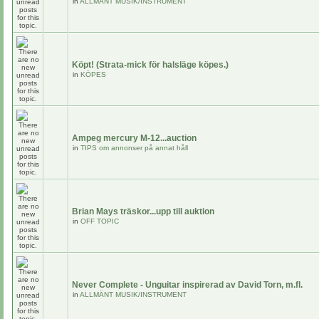
in
ALLMÄNT MUSIK/INSTRUMENT
Köpt! (Strata-mick för halsläge köpes.)
in
KÖPES
Ampeg mercury M-12...auction
in
TIPS om annonser på annat håll
Brian Mays träskor...upp till auktion
in
OFF TOPIC
Never Complete - Unguitar inspirerad av David Torn, m.fl.
in
ALLMÄNT MUSIK/INSTRUMENT