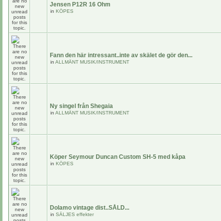
Jensen P12R 16 Ohm
in
KÖPES
Fann den här intressant..inte av skälet de gör den...
in
ALLMÄNT MUSIK/INSTRUMENT
Ny singel från Shegaia
in
ALLMÄNT MUSIK/INSTRUMENT
Köper Seymour Duncan Custom SH-5 med kåpa
in
KÖPES
Dolamo vintage dist..SÅLD...
in
SÄLJES effekter