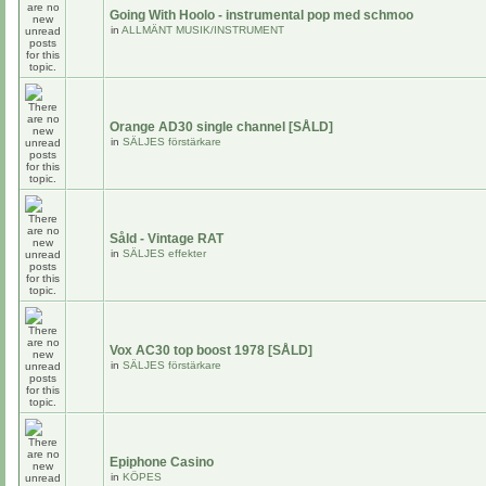
Going With Hoolo - instrumental pop med schmoo
in
ALLMÄNT MUSIK/INSTRUMENT
Orange AD30 single channel [SÅLD]
in
SÄLJES förstärkare
Såld - Vintage RAT
in
SÄLJES effekter
Vox AC30 top boost 1978 [SÅLD]
in
SÄLJES förstärkare
Epiphone Casino
in
KÖPES