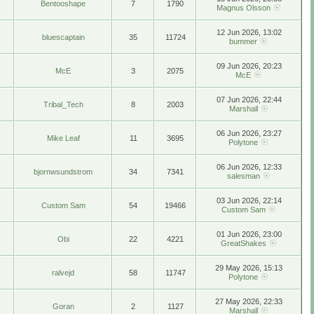
Bentooshape
7
1790
Magnus Olsson
12 Jun 2026, 13:02
bluescaptain
35
11724
bummer
09 Jun 2026, 20:23
McE
3
2075
McE
07 Jun 2026, 22:44
Tribal_Tech
8
2003
Marshall
06 Jun 2026, 23:27
Mike Leaf
11
3695
Polytone
06 Jun 2026, 12:33
bjornwsundstrom
34
7341
salesman
03 Jun 2026, 22:14
Custom Sam
54
19466
Custom Sam
01 Jun 2026, 23:00
Obi
22
4221
GreatShakes
29 May 2026, 15:13
ralvejd
58
11747
Polytone
27 May 2026, 22:33
Goran
2
1127
Marshall