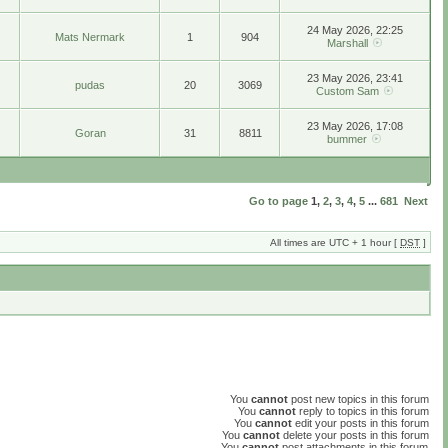
24 May 2026, 22:25
Mats Nermark
1
904
Marshall
23 May 2026, 23:41
pudas
20
3069
Custom Sam
23 May 2026, 17:08
Goran
31
8811
bummer
Go to page
1
,
2
,
3
,
4
,
5
...
681
Next
All times are UTC + 1 hour [
DST
]
You
cannot
post new topics in this forum
You
cannot
reply to topics in this forum
You
cannot
edit your posts in this forum
You
cannot
delete your posts in this forum
You
cannot
post attachments in this forum