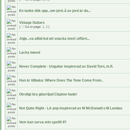
En tanke dök upp...om jord..å av jord är du...
Vintage Guitars
[
Go to page:
1
,
2
]
Jojje...va alltid kul att snacka med i affärn...
Lacka tweed
Never Complete - Unguitar inspirerad av David Torn, m.fl.
Han är tillbaka: Where Does The Tone Come From..
Otroligt bra gitarrljud Clapton hade!
Not Quite Right - LA pop inspirerad av M McDonald o M Landau
Vem kan serva min spx90 II?