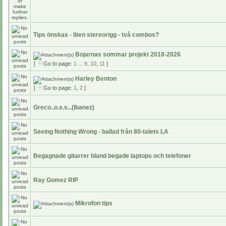
Tips önskas - liten stereorigg - två combos?
Bojarnas sommar projekt 2018-2026
[
Go to page:
1
...
9
,
10
,
11
]
Harley Benton
[
Go to page:
1
,
2
]
Greco..o.s.v...(Ibanez)
Seeing Nothing Wrong - ballad från 80-talets LA
Begagnade gitarrer bland begade laptops och telefoner
Ray Gomez RIP
Mikrofon tips