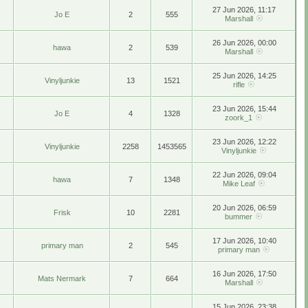
27 Jun 2026, 11:17
Jo E
2
555
Marshall
26 Jun 2026, 00:00
hawa
2
539
Marshall
25 Jun 2026, 14:25
Vinyljunkie
13
1521
rifle
23 Jun 2026, 15:44
Jo E
4
1328
zoork_1
23 Jun 2026, 12:22
Vinyljunkie
2258
1453565
Vinyljunkie
22 Jun 2026, 09:04
hawa
7
1348
Mike Leaf
20 Jun 2026, 06:59
Frisk
10
2281
bummer
17 Jun 2026, 10:40
primary man
2
545
primary man
16 Jun 2026, 17:50
Mats Nermark
7
664
Marshall
15 Jun 2026, 23:38