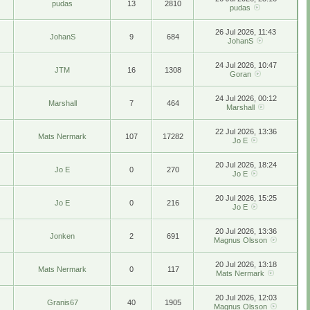
pudas
13
2810
pudas
26 Jul 2026, 11:43
JohanS
9
684
JohanS
24 Jul 2026, 10:47
JTM
16
1308
Goran
24 Jul 2026, 00:12
Marshall
7
464
Marshall
22 Jul 2026, 13:36
Mats Nermark
107
17282
Jo E
20 Jul 2026, 18:24
Jo E
0
270
Jo E
20 Jul 2026, 15:25
Jo E
0
216
Jo E
20 Jul 2026, 13:36
Jonken
2
691
Magnus Olsson
20 Jul 2026, 13:18
Mats Nermark
0
117
Mats Nermark
20 Jul 2026, 12:03
Granis67
40
1905
Magnus Olsson