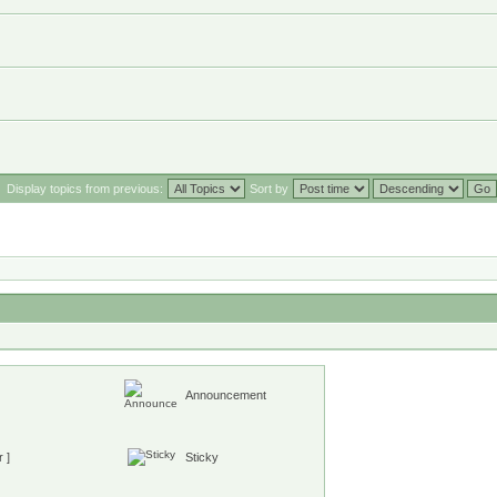
Display topics from previous:
Sort by
Announcement
 ]
Sticky