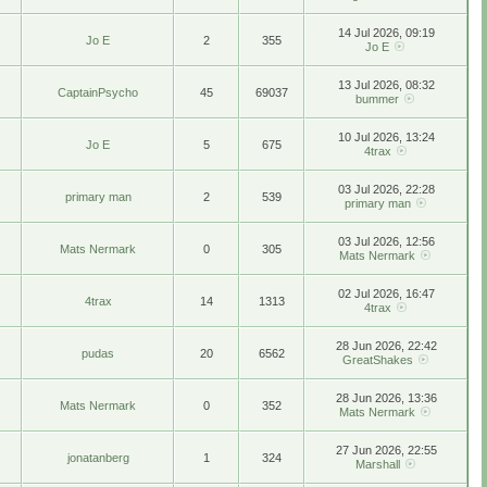
14 Jul 2026, 09:19
Jo E
2
355
Jo E
13 Jul 2026, 08:32
CaptainPsycho
45
69037
bummer
10 Jul 2026, 13:24
Jo E
5
675
4trax
03 Jul 2026, 22:28
primary man
2
539
primary man
03 Jul 2026, 12:56
Mats Nermark
0
305
Mats Nermark
02 Jul 2026, 16:47
4trax
14
1313
4trax
28 Jun 2026, 22:42
pudas
20
6562
GreatShakes
28 Jun 2026, 13:36
Mats Nermark
0
352
Mats Nermark
27 Jun 2026, 22:55
jonatanberg
1
324
Marshall