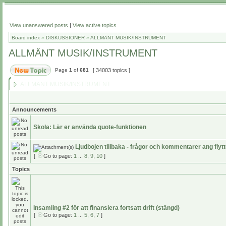
View unanswered posts
|
View active topics
Board index
»
DISKUSSIONER
»
ALLMÄNT MUSIK/INSTRUMENT
ALLMÄNT MUSIK/INSTRUMENT
Page
1
of
681
[ 34003 topics ]
ALLMÄNT MUSIK/INSTRUMENT
Announcements
Skola: Lär er använda quote-funktionen
Ljudbojen tillbaka - frågor och kommentarer ang flyt
[
Go to page:
1
...
8
,
9
,
10
]
Topics
Insamling #2 för att finansiera fortsatt drift (stängd)
[
Go to page:
1
...
5
,
6
,
7
]