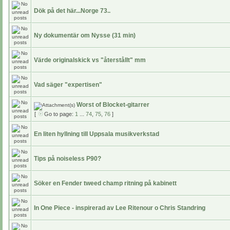
Dök på det här...Norge 73..
Ny dokumentär om Nysse (31 min)
Värde originalskick vs "återstållt" mm
Vad säger "expertisen"
Worst of Blocket-gitarrer
[
Go to page:
1
...
74
,
75
,
76
]
En liten hyllning till Uppsala musikverkstad
Tips på noiseless P90?
Söker en Fender tweed champ ritning på kabinett
In One Piece - inspirerad av Lee Ritenour o Chris Standring