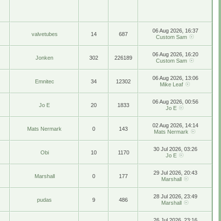
06 Aug 2026, 16:37
valvetubes
14
687
Custom Sam
06 Aug 2026, 16:20
Jonken
302
226189
Custom Sam
06 Aug 2026, 13:06
Emnitec
34
12302
Mike Leaf
06 Aug 2026, 00:56
Jo E
20
1833
Jo E
02 Aug 2026, 14:14
Mats Nermark
0
143
Mats Nermark
30 Jul 2026, 03:26
Obi
10
1170
Jo E
29 Jul 2026, 20:43
Marshall
0
177
Marshall
28 Jul 2026, 23:49
pudas
9
486
Marshall
26 Jul 2026, 23:16