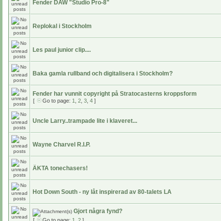
Fender DAW "Studio Pro-8"
Replokal i Stockholm
Les paul junior clip....
Baka gamla rullband och digitalisera i Stockholm?
Fender har vunnit copyright på Stratocasterns kroppsform
[
Go to page:
1
,
2
,
3
,
4
]
Uncle Larry..trampade lite i klaveret...
Wayne Charvel R.I.P.
ÄKTA tonechasers!
Hot Down South - ny låt inspirerad av 80-talets LA
Gjort några fynd?
[
Go to page:
1
,
2
]