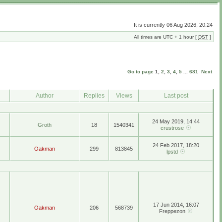
It is currently 06 Aug 2026, 20:24
All times are UTC + 1 hour [
DST
]
Go to page
1
,
2
,
3
,
4
,
5
...
681
Next
Author
Replies
Views
Last post
24 May 2019, 14:44
Groth
18
1540341
crustrose
24 Feb 2017, 18:20
Oakman
299
813845
lpstd
17 Jun 2014, 16:07
Oakman
206
568739
Freppezon