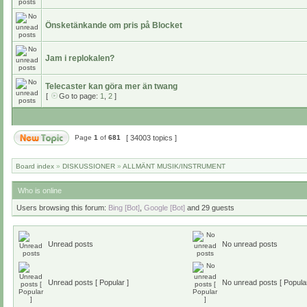
Önsketänkande om pris på Blocket
Jam i replokalen?
Telecaster kan göra mer än twang
[
Go to page:
1
,
2
]
Page
1
of
681
[ 34003 topics ]
Board index
»
DISKUSSIONER
»
ALLMÄNT MUSIK/INSTRUMENT
Who is online
Users browsing this forum:
Bing [Bot]
,
Google [Bot]
and 29 guests
Unread posts
No unread posts
Unread posts [ Popular ]
No unread posts [ Popular