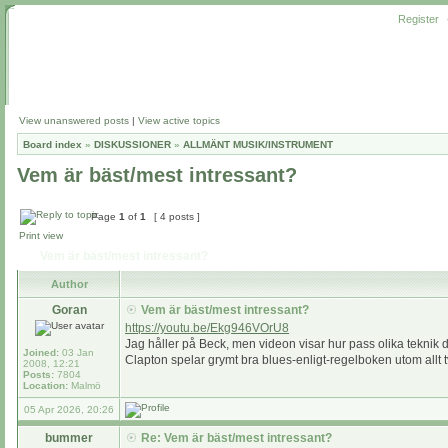
Register
View unanswered posts
|
View active topics
Board index
»
DISKUSSIONER
»
ALLMÄNT MUSIK/INSTRUMENT
Vem är bäst/mest intressant?
Page
1
of
1
[ 4 posts ]
Print view
Vem är bäst/mest intressant?
Author
Goran
Vem är bäst/mest intressant?
https://youtu.be/Ekg946VOrU8
Jag håller på Beck, men videon visar hur pass olika teknik d
Joined:
03 Jan
Clapton spelar grymt bra blues-enligt-regelboken utom allt 
2008, 12:21
Posts:
7804
Location:
Malmö
05 Apr 2026, 20:26
bummer
Re: Vem är bäst/mest intressant?