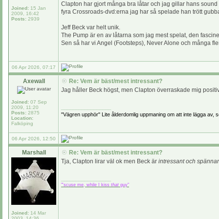
Clapton har gjort många bra låtar och jag gillar hans sound
Joined:
15 Jan
fyra Crossroads-dvd:erna jag har så spelade han trött gubb
2009, 16:42
Posts:
2939
Jeff Beck var helt unik.
The Pump är en av låtarna som jag mest spelat, den fascine
Sen så har vi Angel (Footsteps), Never Alone och många fler
06 Apr 2026, 07:17
Axewall
Re: Vem är bäst/mest intressant?
Jag håller Beck högst, men Clapton överraskade mig positivt
Joined:
07 Sep
_________________
2009, 11:20
Posts:
2875
"Vägren upphör" Lite ålderdomlig uppmaning om att inte lägga av, s
Location:
Falköping
06 Apr 2026, 12:50
Marshall
Re: Vem är bäst/mest intressant?
Tja, Clapton lirar väl ok men Beck är
intressant och spänna
_________________
"'scuse me, while I kiss
that
guy"
Joined:
14 Mar
2003, 14:36