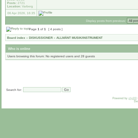
Posts:
2721
Location:
Varberg
06 Apr 2026, 16:35
Display posts from previous:
Page
1
of
1
[ 4 posts ]
Board index
»
DISKUSSIONER
»
ALLMÄNT MUSIK/INSTRUMENT
Who is online
Users browsing this forum: No registered users and 28 guests
Search for:
Powered by
phpBB
De