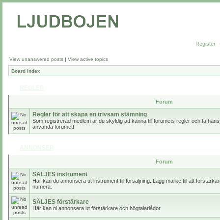
Register
View unanswered posts
|
View active topics
Board index
REGLER
Forum
Regler för att skapa en trivsam stämning
Som registrerad medlem är du skyldig att känna till forumets regler och ta hänsy
använda forumet!
ANNONSER
Forum
SÄLJES instrument
Här kan du annonsera ut instrument till försäljning. Lägg märke till att förstärk
numera.
SÄLJES förstärkare
Här kan ni annonsera ut förstärkare och högtalarlådor.