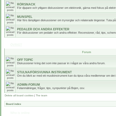
RÖRSNACK
För djupare och ytligare diskussioner om elektronik, gärna med fokus på elektr
MUNSPEL
Här förs lämpligen diskussioner om trynorglar och relaterade tingestar. Tuta på
PEDALER OCH ANDRA EFFEKTER
För diskussioner om pedaler och andra effekter. Recensioner, råd, tips, scheman
ÖVRIGT
Forum
OFF TOPIC
Diskussioner kring det som inte passar in i något av våra andra forum.
STULNA/FÖRSVUNNA INSTRUMENT
Om du blivit av med ett musikinstrument kan du tipsa våra medlemmar om det i
ADMIN-FORUM
Felanmälningar, frågor, tips, synpunkter på Bojen, osv.
Delete all board cookies
|
The team
Board index
Who is online