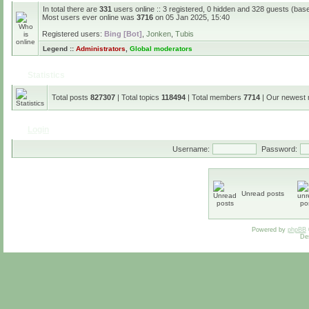
In total there are
331
users online :: 3 registered, 0 hidden and 328 guests (bas
Most users ever online was
3716
on 05 Jan 2025, 15:40
Registered users:
Bing [Bot]
,
Jonken
,
Tubis
Legend ::
Administrators
,
Global moderators
Statistics
Total posts
827307
| Total topics
118494
| Total members
7714
| Our newest
Login
Username:
Password:
Unread posts
Powered by
phpBB
De