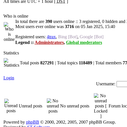
All times are UTC + 1 hour [
DST
]
Who is online
In total there are
390
users online :: 3 registered, 0 hidden and
Most users ever online was
3716
on 05 Jan 2025, 15:40
Registered users:
4trax
,
Bing [Bot]
,
Google [Bot]
Legend ::
Administrators
,
Global moderators
Statistics
Total posts
827291
| Total topics
118489
| Total members
7
Login
Username:
Unread posts
No unread posts
Forum lo
Powered by
phpBB
© 2000, 2002, 2005, 2007 phpBB Group.