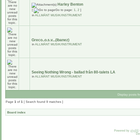
Harley Benton
[
Go to page:
1
,
2
]
in
ALLMÄNT MUSIK/INSTRUMENT
Greco..o.s.v...(Ibanez)
in
ALLMÄNT MUSIK/INSTRUMENT
Seeing Nothing Wrong - ballad från 80-talets LA
in
ALLMÄNT MUSIK/INSTRUMENT
Display posts f
Page
1
of
1
[ Search found 9 matches ]
Board index
Powered by
phpBB
De