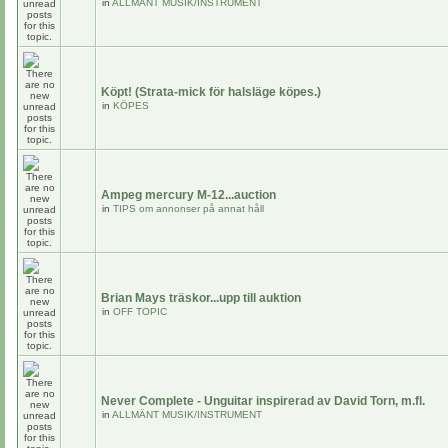
in
ALLMÄNT MUSIK/INSTRUMENT
Köpt! (Strata-mick för halsläge köpes.)
in
KÖPES
Ampeg mercury M-12...auction
in
TIPS om annonser på annat håll
Brian Mays träskor...upp till auktion
in
OFF TOPIC
Never Complete - Unguitar inspirerad av David Torn, m.fl.
in
ALLMÄNT MUSIK/INSTRUMENT