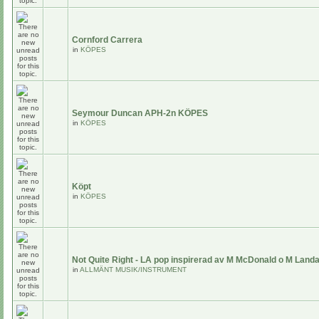
Cornford Carrera
in
KÖPES
Seymour Duncan APH-2n KÖPES
in
KÖPES
Köpt
in
KÖPES
Not Quite Right - LA pop inspirerad av M McDonald o M Land
in
ALLMÄNT MUSIK/INSTRUMENT