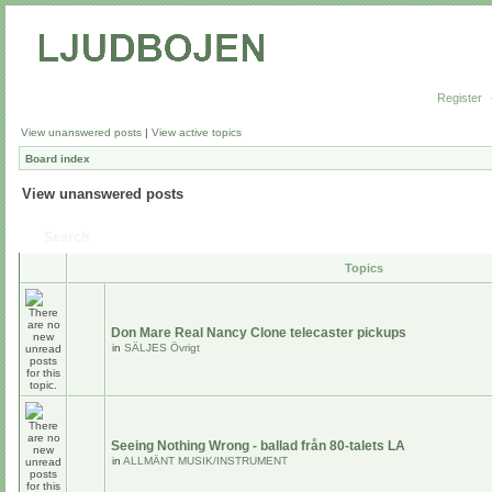
Register
View unanswered posts
|
View active topics
Board index
View unanswered posts
Search
Topics
Don Mare Real Nancy Clone telecaster pickups
in
SÄLJES Övrigt
Seeing Nothing Wrong - ballad från 80-talets LA
in
ALLMÄNT MUSIK/INSTRUMENT