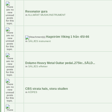
Resonator gura
in
ALLMÄNT MUSIK/INSTRUMENT
Hagström Viking 1 från -65/-66
in
SÄLJES instrument
Dolamo Heavy Metal Guitar pedal..275kr...SÅLD...
in
SÄLJES effekter
CBS strata hals, stora skallen
in
KÖPES