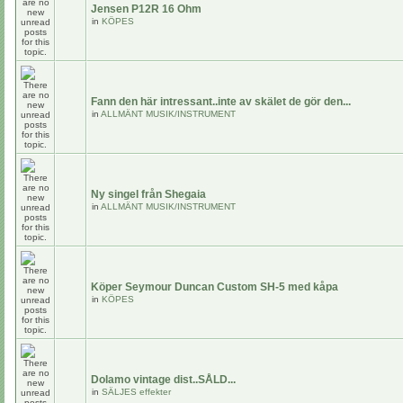
Jensen P12R 16 Ohm
in
KÖPES
Fann den här intressant..inte av skälet de gör den...
in
ALLMÄNT MUSIK/INSTRUMENT
Ny singel från Shegaia
in
ALLMÄNT MUSIK/INSTRUMENT
Köper Seymour Duncan Custom SH-5 med kåpa
in
KÖPES
Dolamo vintage dist..SÅLD...
in
SÄLJES effekter