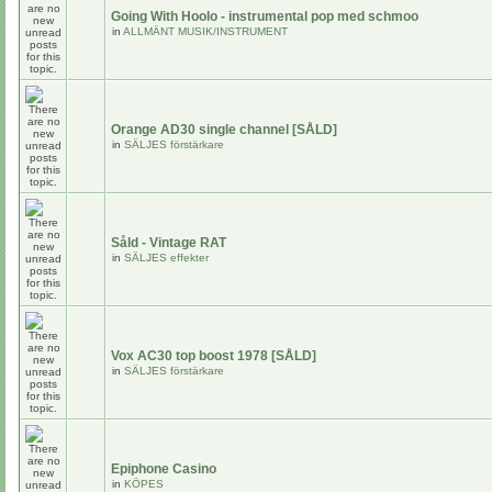
Going With Hoolo - instrumental pop med schmoo
in
ALLMÄNT MUSIK/INSTRUMENT
Orange AD30 single channel [SÅLD]
in
SÄLJES förstärkare
Såld - Vintage RAT
in
SÄLJES effekter
Vox AC30 top boost 1978 [SÅLD]
in
SÄLJES förstärkare
Epiphone Casino
in
KÖPES