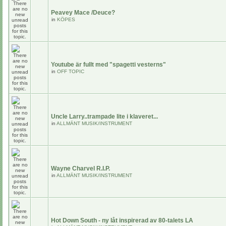
Peavey Mace /Deuce?
in
KÖPES
Youtube är fullt med "spagetti vesterns"
in
OFF TOPIC
Uncle Larry..trampade lite i klaveret...
in
ALLMÄNT MUSIK/INSTRUMENT
Wayne Charvel R.I.P.
in
ALLMÄNT MUSIK/INSTRUMENT
Hot Down South - ny låt inspirerad av 80-talets LA