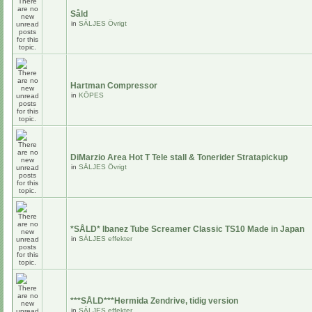
Såld
in
SÄLJES Övrigt
Hartman Compressor
in
KÖPES
DiMarzio Area Hot T Tele stall & Tonerider Stratapickup
in
SÄLJES Övrigt
*SÅLD* Ibanez Tube Screamer Classic TS10 Made in Japan
in
SÄLJES effekter
***SÅLD***Hermida Zendrive, tidig version
in
SÄLJES effekter