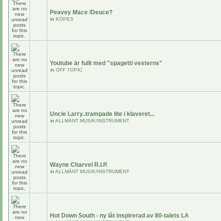
Peavey Mace /Deuce?
in
KÖPES
Youtube är fullt med "spagetti vesterns"
in
OFF TOPIC
Uncle Larry..trampade lite i klaveret...
in
ALLMÄNT MUSIK/INSTRUMENT
Wayne Charvel R.I.P.
in
ALLMÄNT MUSIK/INSTRUMENT
Hot Down South - ny låt inspirerad av 80-talets LA