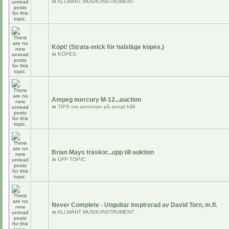
in
ALLMÄNT MUSIK/INSTRUMENT
Köpt! (Strata-mick för halsläge köpes.)
in
KÖPES
Ampeg mercury M-12...auction
in
TIPS om annonser på annat håll
Brian Mays träskor...upp till auktion
in
OFF TOPIC
Never Complete - Unguitar inspirerad av David Torn, m.fl.
in
ALLMÄNT MUSIK/INSTRUMENT