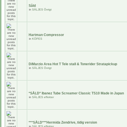
Såld
in
SÄLJES Övrigt
Hartman Compressor
in
KÖPES
DiMarzio Area Hot T Tele stall & Tonerider Stratapickup
in
SÄLJES Övrigt
*SÅLD* Ibanez Tube Screamer Classic TS10 Made in Japan
in
SÄLJES effekter
***SÅLD***Hermida Zendrive, tidig version
in
SÄLJES effekter