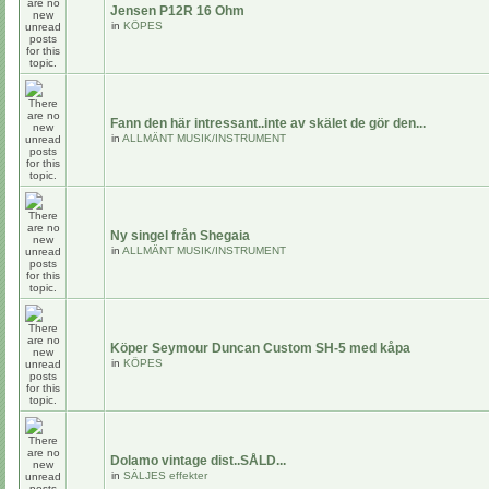
Jensen P12R 16 Ohm
in
KÖPES
Fann den här intressant..inte av skälet de gör den...
in
ALLMÄNT MUSIK/INSTRUMENT
Ny singel från Shegaia
in
ALLMÄNT MUSIK/INSTRUMENT
Köper Seymour Duncan Custom SH-5 med kåpa
in
KÖPES
Dolamo vintage dist..SÅLD...
in
SÄLJES effekter