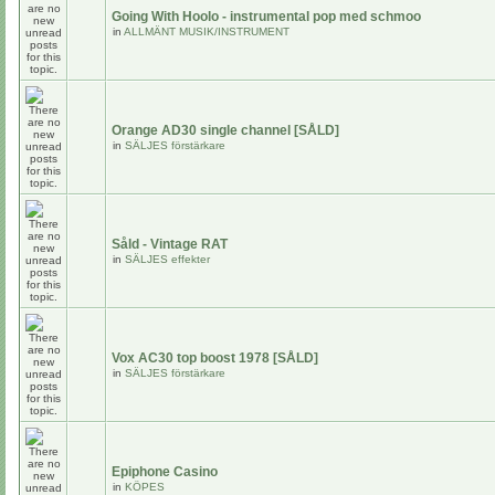
Going With Hoolo - instrumental pop med schmoo
in
ALLMÄNT MUSIK/INSTRUMENT
Orange AD30 single channel [SÅLD]
in
SÄLJES förstärkare
Såld - Vintage RAT
in
SÄLJES effekter
Vox AC30 top boost 1978 [SÅLD]
in
SÄLJES förstärkare
Epiphone Casino
in
KÖPES