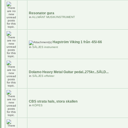
Resonator gura
in
ALLMÄNT MUSIK/INSTRUMENT
Hagström Viking 1 från -65/-66
in
SÄLJES instrument
Dolamo Heavy Metal Guitar pedal..275kr...SÅLD...
in
SÄLJES effekter
CBS strata hals, stora skallen
in
KÖPES