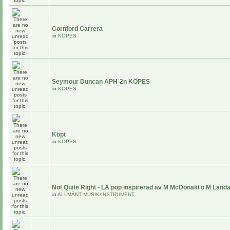
Cornford Carrera
in
KÖPES
Seymour Duncan APH-2n KÖPES
in
KÖPES
Köpt
in
KÖPES
Not Quite Right - LA pop inspirerad av M McDonald o M Land
in
ALLMÄNT MUSIK/INSTRUMENT