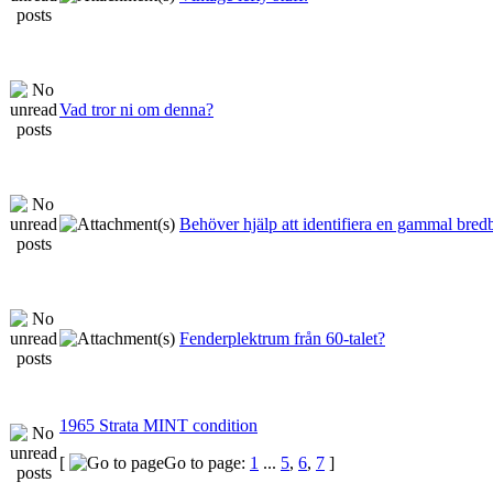
Vad tror ni om denna?
Behöver hjälp att identifiera en gammal bre
Fenderplektrum från 60-talet?
1965 Strata MINT condition
[
Go to page:
1
...
5
,
6
,
7
]