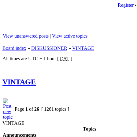
Register
View unanswered posts
|
View active topics
Board index
»
DISKUSSIONER
»
VINTAGE
All times are UTC + 1 hour [
DST
]
VINTAGE
Page
1
of
26
[ 1261 topics ]
VINTAGE
Topics
Announcements