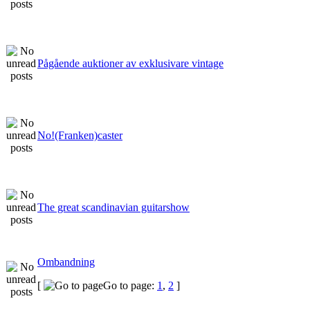
Pågående auktioner av exklusivare vintage
No!(Franken)caster
The great scandinavian guitarshow
Ombandning
[
Go to page:
1
,
2
]