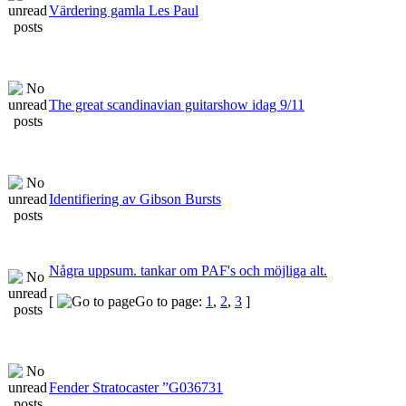
Värdering gamla Les Paul
The great scandinavian guitarshow idag 9/11
Identifiering av Gibson Bursts
Några uppsum. tankar om PAF's och möjliga alt.
[
Go to page:
1
,
2
,
3
]
Fender Stratocaster ”G036731