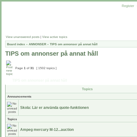
Register
View unanswered posts
|
View active topics
Board index
»
ANNONSER
»
TIPS om annonser på annat håll
TIPS om annonser på annat håll
Page
1
of
31
[ 1502 topics ]
TIPS om annonser på annat håll
Topics
Announcements
Skola: Lär er använda quote-funktionen
Topics
Ampeg mercury M-12...auction