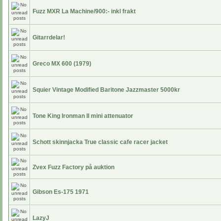
Fuzz MXR La Machine/900:- inkl frakt
Gitarrdelar!
Greco MX 600 (1979)
Squier Vintage Modified Baritone Jazzmaster 5000kr
Tone King Ironman II mini attenuator
Schott skinnjacka True classic cafe racer jacket
Zvex Fuzz Factory på auktion
Gibson Es-175 1971
LazyJ