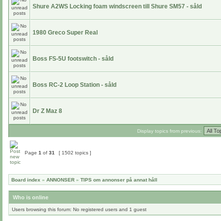
Shure A2WS Locking foam windscreen till Shure SM57 - såld
1980 Greco Super Real
Boss FS-5U footswitch - såld
Boss RC-2 Loop Station - såld
Dr Z Maz 8
Display topics from previous:
Page
1
of
31
[ 1502 topics ]
Board index
»
ANNONSER
»
TIPS om annonser på annat håll
Who is online
Users browsing this forum: No registered users and 1 guest