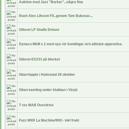
Auktion med Jazz "Burkar"...några fina
Rush Alex Lifeson FX..genom Tom Bukovac...
Gibson LP Studio Deluxe
Dynaco MkIII x 2 med nya rör kondingar och allmänt uppsnofsa
Gibson ES333 på blocket
Gitarrloppis i Halmstad 28 oktober
Gitarrsamling under klubban i Växjö
T rex MAB Overdrive
Fuzz MXR La Machine/900:- inkl frakt