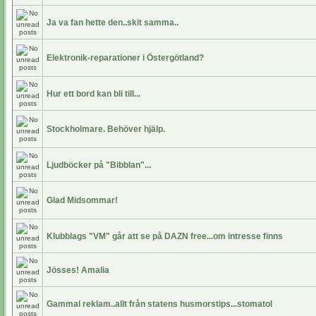
Ja va fan hette den..skit samma..
Elektronik-reparationer i Östergötland?
Hur ett bord kan bli till...
Stockholmare. Behöver hjälp.
Ljudböcker på "Bibblan"...
Glad Midsommar!
Klubblags "VM" går att se på DAZN free...om intresse finns
Jösses! Amalia
Gammal reklam..allt från statens husmorstips...stomatol