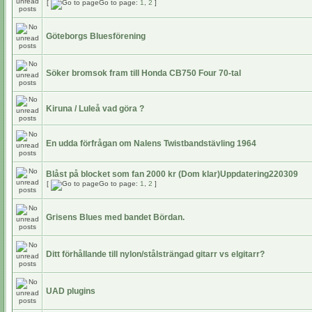
[
Go to page:
1
,
2
]
Göteborgs Bluesförening
Söker bromsok fram till Honda CB750 Four 70-tal
Kiruna / Luleå vad göra ?
En udda förfrågan om Nalens Twistbandstävling 1964
Blåst på blocket som fan 2000 kr (Dom klar)Uppdatering220309
[
Go to page:
1
,
2
]
Grisens Blues med bandet Bördan.
Ditt förhållande till nylon/stålsträngad gitarr vs elgitarr?
UAD plugins