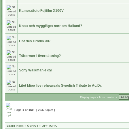
Kamera/foto Fujifilm X100V
Knott och myggläget norr om Halland?
Charles Grodin RIP
Trätermer i översättning?
Sony Walkman e dyl
Litet klipp live rehearsals Swedish Tribute to Ac/Dc
Display topics from previous:
Page
1
of
159
[ 7932 topics ]
Board index
»
ÖVRIGT
»
OFF TOPIC