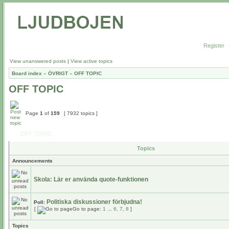
Register
View unanswered posts
|
View active topics
Board index
»
ÖVRIGT
»
OFF TOPIC
OFF TOPIC
Page
1
of
159
[ 7932 topics ]
OFF TOPIC
Topics
Announcements
Skola: Lär er använda quote-funktionen
Politiska diskussioner förbjudna!
Poll:
[
Go to page:
1
...
6
,
7
,
8
]
Topics