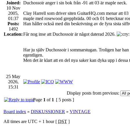
Joined:
Duchossoir anger i sin bok från -91 att 03 är maple neck.
10 Nov
2005,
Clay Harrell som driver siten GuitarHQ.com menar att 03 b
01:37
maple med rosewood greppbräda. 00 och 01 betecknar ro
Posts:
Han håller också med din beskrivning av de fyra sista siffr
1492
Location:
Får nog inse att Duchossoir är något daterad 2026.
Har ju själv Duchossoir i sommarstugan. Troligen har han 
egentligen.
Men det är klart att en del nya saker kan dyka upp i dessa 
25 May
2026,
15:31
Display posts from previous:
Page
1
of
1
[ 5 posts ]
Board index
»
DISKUSSIONER
»
VINTAGE
All times are UTC + 1 hour [
DST
]