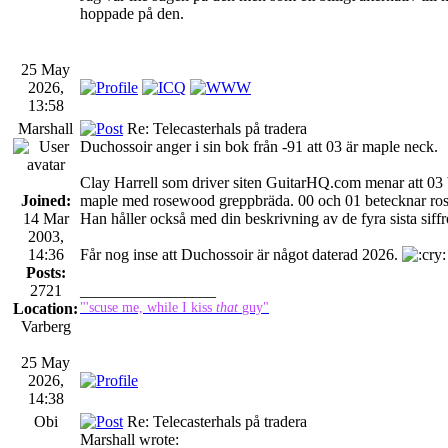
hoppade på den.
25 May
2026,
13:58
Marshall
Re: Telecasterhals på tradera
Duchossoir anger i sin bok från -91 att 03 är maple neck.
Clay Harrell som driver siten GuitarHQ.com menar att 03 b
Joined:
maple med rosewood greppbräda. 00 och 01 betecknar ro
14 Mar
Han håller också med din beskrivning av de fyra sista siffr
2003,
14:36
Får nog inse att Duchossoir är något daterad 2026.
Posts:
2721
_________________
Location:
"'scuse me, while I kiss
that
guy"
Varberg
25 May
2026,
14:38
Obi
Re: Telecasterhals på tradera
Marshall wrote: