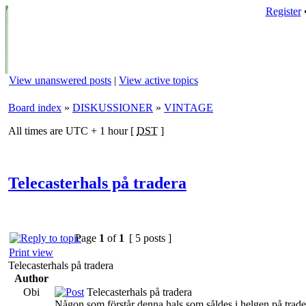
Register
View unanswered posts
|
View active topics
Board index
»
DISKUSSIONER
»
VINTAGE
All times are UTC + 1 hour [
DST
]
Telecasterhals på tradera
Page
1
of
1
[ 5 posts ]
Print view
Telecasterhals på tradera
Author
Obi
Telecasterhals på tradera
Någon som förstår denna hals som såldes i helgen på trader