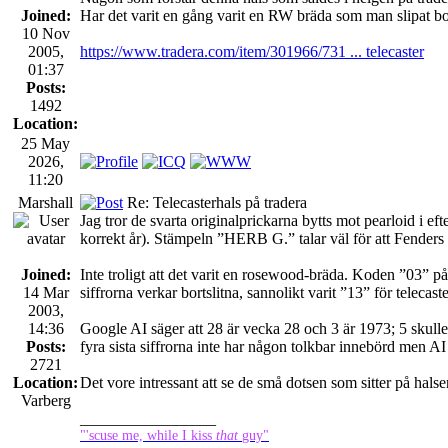
Joined:
Har det varit en gång varit en RW bräda som man slipat bo
10 Nov
2005,
https://www.tradera.com/item/301966/731 ... telecaster
01:37
Posts:
1492
Location:
25 May
2026,
11:20
Marshall
Re: Telecasterhals på tradera
Jag tror de svarta originalprickarna bytts mot pearloid i e
korrekt år). Stämpeln ”HERB G.” talar väl för att Fenders
Joined:
Inte troligt att det varit en rosewood-bräda. Koden ”03” 
14 Mar
siffrorna verkar bortslitna, sannolikt varit ”13” för telecas
2003,
14:36
Google AI säger att 28 är vecka 28 och 3 är 1973; 5 skulle 
Posts:
fyra sista siffrorna inte har någon tolkbar innebörd men 
2721
Location:
Det vore intressant att se de små dotsen som sitter på halse
Varberg
_________________
"'scuse me, while I kiss
that
guy"