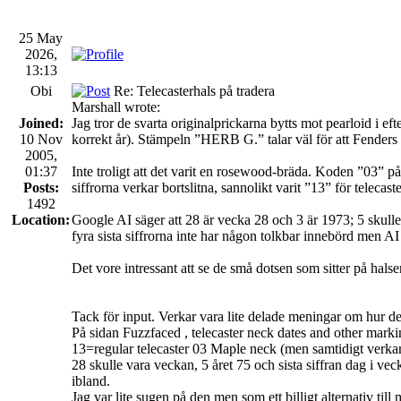
25 May
2026,
13:13
Obi
Re: Telecasterhals på tradera
Marshall wrote:
Joined:
Jag tror de svarta originalprickarna bytts mot pearloid i e
10 Nov
korrekt år). Stämpeln ”HERB G.” talar väl för att Fenders
2005,
01:37
Inte troligt att det varit en rosewood-bräda. Koden ”03” 
Posts:
siffrorna verkar bortslitna, sannolikt varit ”13” för telecas
1492
Location:
Google AI säger att 28 är vecka 28 och 3 är 1973; 5 skulle 
fyra sista siffrorna inte har någon tolkbar innebörd men 
Det vore intressant att se de små dotsen som sitter på halse
Tack för input. Verkar vara lite delade meningar om hur de
På sidan Fuzzfaced , telecaster neck dates and other mark
13=regular telecaster 03 Maple neck (men samtidigt verka
28 skulle vara veckan, 5 året 75 och sista siffran dag i ve
ibland.
Jag var lite sugen på den men som ett billigt alternativ ti