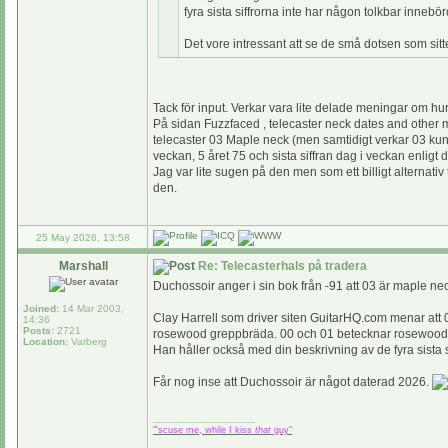
fyra sista siffrorna inte har någon tolkbar inne
Det vore intressant att se de små dotsen som sit
Tack för input. Verkar vara lite delade meningar om hu
På sidan Fuzzfaced , telecaster neck dates and other 
telecaster 03 Maple neck (men samtidigt verkar 03 kun
veckan, 5 året 75 och sista siffran dag i veckan enligt
Jag var lite sugen på den men som ett billigt alternat
den.
25 May 2026, 13:58
Marshall
Re: Telecasterhals på tradera
Duchossoir anger i sin bok från -91 att 03 är maple ne
Joined:
14 Mar 2003,
Clay Harrell som driver siten GuitarHQ.com menar att 
14:36
Posts:
2721
rosewood greppbräda. 00 och 01 betecknar rosewood
Location:
Varberg
Han håller också med din beskrivning av de fyra sista s
Får nog inse att Duchossoir är något daterad 2026.
_________________
"'scuse me, while I kiss
that
guy"