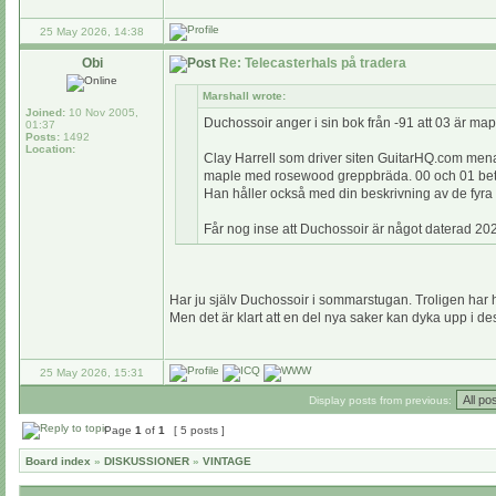
25 May 2026, 14:38
Obi
Re: Telecasterhals på tradera
Marshall wrote:
Joined:
10 Nov 2005,
Duchossoir anger i sin bok från -91 att 03 är map
01:37
Posts:
1492
Location:
Clay Harrell som driver siten GuitarHQ.com menar
maple med rosewood greppbräda. 00 och 01 be
Han håller också med din beskrivning av de fyra s
Får nog inse att Duchossoir är något daterad 20
Har ju själv Duchossoir i sommarstugan. Troligen har 
Men det är klart att en del nya saker kan dyka upp i d
25 May 2026, 15:31
Display posts from previous:
Page
1
of
1
[ 5 posts ]
Board index
»
DISKUSSIONER
»
VINTAGE