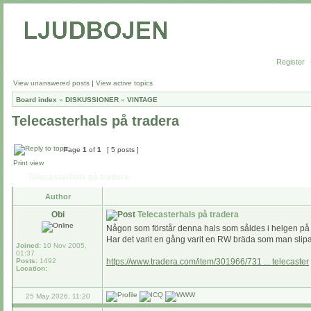
Register
View unanswered posts
|
View active topics
Board index
»
DISKUSSIONER
»
VINTAGE
Telecasterhals på tradera
Page
1
of
1
[ 5 posts ]
Print view
Telecasterhals på tradera
Author
Obi
Telecasterhals på tradera
Någon som förstår denna hals som såldes i helgen på t
Har det varit en gång varit en RW bräda som man slipa
Joined:
10 Nov 2005,
01:37
Posts:
1492
https://www.tradera.com/item/301966/731 ... telecaster
Location:
25 May 2026, 11:20