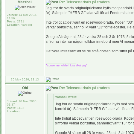
Marshall
Re: Telecasterhals på tradera
Jag tror de svarta originalprickarna bytts mot pearloid
år). Stämpeln ”HERB G.” talar väl för att Fenders hal
Joined:
14 Mar 2003,
14:36
Posts:
2721
Inte troligt att det varit en rosewood-bräda. Koden ”03
Location:
Varberg
verkar bortslitna, sannolikt varit ”13” för telecaster. He
Google AI säger att 28 är vecka 28 och 3 är 1973; 5 skul
siffrorna inte har någon tolkbar innebörd men AI mena
Det vore intressant att se de små dotsen som sitter på
_________________
"'scuse me, while I kiss
that
guy"
25 May 2026, 13:13
Obi
Re: Telecasterhals på tradera
Marshall wrote:
Joined:
10 Nov 2005,
Jag tror de svarta originalprickarna bytts mot pe
01:37
Posts:
1492
korrekt år). Stämpeln ”HERB G.” talar väl för at
Location:
Inte troligt att det varit en rosewood-bräda. Kod
siffrorna verkar bortslitna, sannolikt varit ”13” fö
Google AI säger att 28 är vecka 28 och 3 är 1973; 