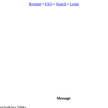
Register
•
FAQ
•
Search
•
Login
Message
nickelkåpa 500kr