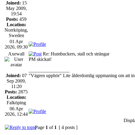
Joined:
15
May 2009,
19:54
Posts:
459
Location:
Norrköping,
Sweden
01 Apr
2026, 09:30
Axewall
Re: Humbuckers, stall och strängar
PM skickat!
_________________
Joined:
07
"Vägren upphör" Lite ålderdomlig uppmaning om att inte
Sep 2009,
11:20
Posts:
2875
Location:
Falköping
06 Apr
2026, 12:44
Displ
Page
1
of
1
[ 4 posts ]