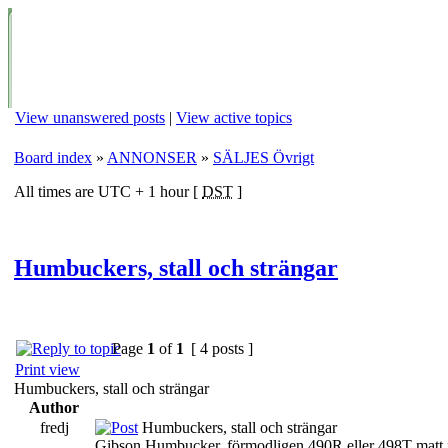
View unanswered posts
|
View active topics
Board index
»
ANNONSER
»
SÄLJES Övrigt
All times are UTC + 1 hour [
DST
]
Humbuckers, stall och strängar
Page
1
of
1
[ 4 posts ]
Print view
Humbuckers, stall och strängar
Author
fredj
Humbuckers, stall och strängar
Gibson Humbucker, förmodligen 490R eller 498T matt 