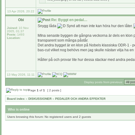
13 Apr 2026, 20:22
Obi
Re: Byggt en pedal…
Snygg låda
Synd att man inte kan höra hur den låter.
Joined:
10 Nov
2005, 01:37
Posts:
1493
MIna senaste byggen de gångna veckorna är dels en klon på G
Location:
transparent som många påstår.
Det andra bygget är en klon på Nobels klassiska ODR-1 - po
bas-cut vilket nog behövs men jag skulle nästan vilja ha en 
Håller på och provar lite hur dessa stackar med andra pedal
13 May 2026, 11:11
Display posts from previous:
Page
1
of
1
[ 2 posts ]
Board index
»
DISKUSSIONER
»
PEDALER OCH ANDRA EFFEKTER
Who is online
Users browsing this forum: No registered users and 2 guests