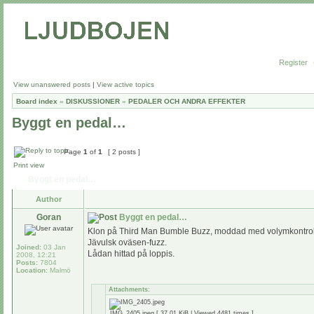
Register
View unanswered posts
|
View active topics
Board index
»
DISKUSSIONER
»
PEDALER OCH ANDRA EFFEKTER
Byggt en pedal…
Page
1
of
1
[ 2 posts ]
Print view
Byggt en pedal…
Author
Goran
Byggt en pedal…
Klon på Third Man Bumble Buzz, moddad med volymkontroll, o
Jävulsk oväsen-fuzz.
Joined:
03 Jan
Lådan hittad på loppis.
2008, 12:21
Posts:
7804
Location:
Malmö
Attachments:
IMG_2405.jpeg [ 37.01 KiB | Viewed 4481 times ]