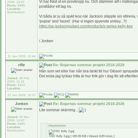
Vi har fräst ut en provkropp nu. Och stämmer allt i mätningar
2008, 14:47
Posts:
4998
postlådor ett tag nu.
Location:
Northbottom
Vi båda är ju så sjukt less när Jackson släppte sin stilrena,
'poplar' and 'laurel'. (Har vi ingen spyende smiley...?)
https://se.jacksonguitars.com/products/x-series-kelly-kex
/ Jonken
11 Jun 2026, 12:44
rifle
Re: Bojarnas sommar projekt 2018-2026
Nån som vet eller har nån bra länkt till hur Gibson sprayade
Det enda jag lyckas hitta är hur folk gör i dag för att efterli
Joined:
28 Feb
2003, 11:15
Posts:
4313
Location:
22 Jun 2026, 10:37
Jonken
Re: Bojarnas sommar projekt 2018-2026
Lite sommar skärning...
Joined:
26 Nov
2008, 14:47
Posts:
4998
Attachments:
Location:
Northbottom
CNC Kelly 3.jpg [ 169.09 KiB | Viewed 1195 times ]