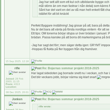
Jag har sett allt som ett kul och utbildande bygge och 
mål större än om man fastnar i nån detalj som känns f
Sånt har det varit en del av då man helt enkelt fått cha
istället för att bli knäckt
Perfekt Byggare inställning! Jag gissar på att; bara på de
Nu är det bara att vänta på första nordliga vintern -för att se
Ett tips: OM tonerna börjar strypa ur över brädan i januari:
brädan. Passa kanske på att borra dit markeringarna på 
-Jag har sagt det förr; men säger detta igen: GRYMT imppon
-Hoppas få flukta på fler byggen från dig framöver.
15 Sep 2025, 12:18
rifle
Re: Bojarnas sommar projekt 2018-2025
Har lagat sidedoten jag borrade snett nu i veckan, och har ä
Det blir veckans jobb, börjar närma sig klart snart
Joined:
28 Feb
2003, 11:15
Posts:
4313
Location:
08 Dec 2025, 20:01
Jonken
Re: Bojarnas sommar projekt 2018-2025
rifle wrote:
Joined:
26 Nov