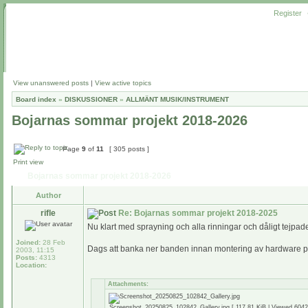
Register
View unanswered posts
|
View active topics
Board index
»
DISKUSSIONER
»
ALLMÄNT MUSIK/INSTRUMENT
Bojarnas sommar projekt 2018-2026
Page
9
of
11
[ 305 posts ]
Print view
Bojarnas sommar projekt 2018-2026
Author
rifle
Re: Bojarnas sommar projekt 2018-2025
Nu klart med sprayning och alla rinningar och dåligt tejpade
Joined:
28 Feb
Dags att banka ner banden innan montering av hardware p
2003, 11:15
Posts:
4313
Location:
Attachments:
Screenshot_20250825_102842_Gallery.jpg [ 117.81 KiB | Viewed 6042