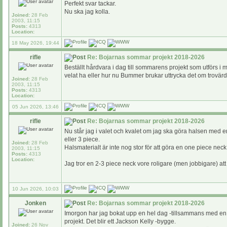
Perfekt svar tackar.
Nu ska jag kolla.
Joined:
28 Feb
2003, 11:15
Posts:
4313
Location:
18 May 2026, 19:44
rifle
Re: Bojarnas sommar projekt 2018-2026
Beställt hårdvara i dag till sommarens projekt som utförs i m
velat ha eller hur nu Bummer brukar uttrycka det om trovär
Joined:
28 Feb
2003, 11:15
Posts:
4313
Location:
05 Jun 2026, 13:46
rifle
Re: Bojarnas sommar projekt 2018-2026
Nu står jag i valet och kvalet om jag ska göra halsen med e
eller 3 piece.
Joined:
28 Feb
Halsmaterialt är inte nog stor för att göra en one piece neck
2003, 11:15
Posts:
4313
Location:
Jag tror en 2-3 piece neck vore roligare (men jobbigare) at
10 Jun 2026, 10:03
Jonken
Re: Bojarnas sommar projekt 2018-2026
Imorgon har jag bokat upp en hel dag -tillsammans med en pr
projekt. Det blir ett Jackson Kelly -bygge.
Joined:
26 Nov