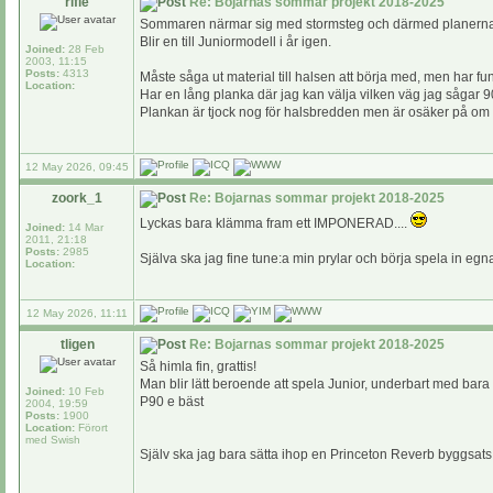
rifle
Re: Bojarnas sommar projekt 2018-2025
Sommaren närmar sig med stormsteg och därmed planerna f
Blir en till Juniormodell i år igen.
Joined:
28 Feb
2003, 11:15
Posts:
4313
Måste såga ut material till halsen att börja med, men har fun
Location:
Har en lång planka där jag kan välja vilken väg jag sågar 9
Plankan är tjock nog för halsbredden men är osäker på om h
12 May 2026, 09:45
zoork_1
Re: Bojarnas sommar projekt 2018-2025
Lyckas bara klämma fram ett IMPONERAD....
Joined:
14 Mar
2011, 21:18
Posts:
2985
Själva ska jag fine tune:a min prylar och börja spela in egn
Location:
12 May 2026, 11:11
tligen
Re: Bojarnas sommar projekt 2018-2025
Så himla fin, grattis!
Man blir lätt beroende att spela Junior, underbart med bara 
Joined:
10 Feb
P90 e bäst
2004, 19:59
Posts:
1900
Location:
Förort
med Swish
Själv ska jag bara sätta ihop en Princeton Reverb byggsats