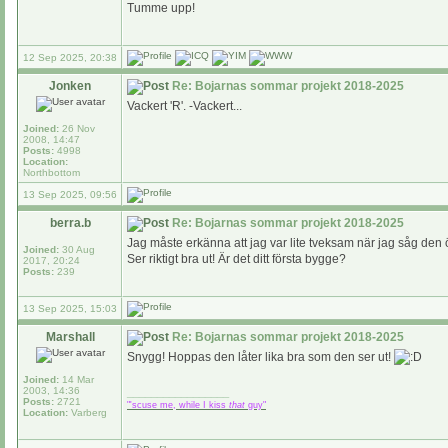
Tumme upp!
12 Sep 2025, 20:38
Jonken
Re: Bojarnas sommar projekt 2018-2025
Vackert 'R'. -Vackert...
Joined:
26 Nov
2008, 14:47
Posts:
4998
Location:
Northbottom
13 Sep 2025, 09:56
berra.b
Re: Bojarnas sommar projekt 2018-2025
Jag måste erkänna att jag var lite tveksam när jag såg den 
Joined:
30 Aug
Ser riktigt bra ut! Är det ditt första bygge?
2017, 20:24
Posts:
239
13 Sep 2025, 15:03
Marshall
Re: Bojarnas sommar projekt 2018-2025
Snygg! Hoppas den låter lika bra som den ser ut!
Joined:
14 Mar
2003, 14:36
_________________
Posts:
2721
"'scuse me, while I kiss
that
guy"
Location:
Varberg