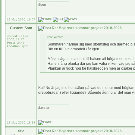
_________________
tligen
12 May 2026, 16:07
Custom Sam
Re: Bojarnas sommar projekt 2018-2026
Joined:
27 Dec
rifle wrote:
2007, 17:17
Posts:
2446
Sommaren närmar sig med stormsteg och därmed plan
Location:
Tjörn
Blir en till Juniormodell i år igen.
Måste såga ut material till halsen att börja med, men h
Har en lång planka där jag kan välja vilken väg jag s
Plankan är tjock nog för halsbredden men är osäker p
Kul! Nu är jag inte helt säker på vad du menar med högkant, 
greppbrädan) eller liggande? Stående ådring är det man vill 
_________________
/Lennart
18 May 2026, 18:38
rifle
Re: Bojarnas sommar projekt 2018-2026