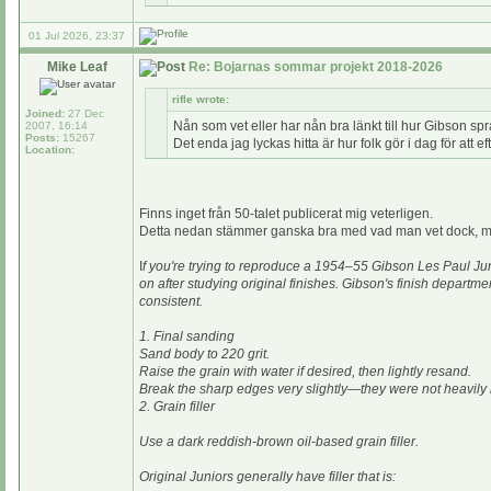
01 Jul 2026, 23:37
Mike Leaf
Re: Bojarnas sommar projekt 2018-2026
rifle wrote:
Joined:
27 Dec
Nån som vet eller har nån bra länkt till hur Gibson spr
2007, 16:14
Posts:
15267
Det enda jag lyckas hitta är hur folk gör i dag för att e
Location:
Finns inget från 50-talet publicerat mig veterligen.
Detta nedan stämmer ganska bra med vad man vet dock, m
I
f you're trying to reproduce a 1954–55 Gibson Les Paul J
on after studying original finishes. Gibson's finish departme
consistent.
1. Final sanding
Sand body to 220 grit.
Raise the grain with water if desired, then lightly resand.
Break the sharp edges very slightly—they were not heavily
2. Grain filler
Use a dark reddish-brown oil-based grain filler.
Original Juniors generally have filler that is: