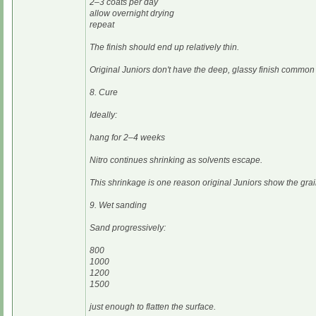
2–3 coats per day
allow overnight drying
repeat
The finish should end up relatively thin.
Original Juniors don't have the deep, glassy finish commo
8. Cure
Ideally:
hang for 2–4 weeks
Nitro continues shrinking as solvents escape.
This shrinkage is one reason original Juniors show the grain
9. Wet sanding
Sand progressively:
800
1000
1200
1500
just enough to flatten the surface.