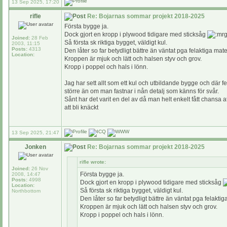
13 Sep 2025, 17:20
rifle
Re: Bojarnas sommar projekt 2018-2025
Första bygge ja.
Dock gjort en kropp i plywood tidigare med sticksåg
Joined:
28 Feb
Så första sk riktiga bygget, väldigt kul.
2003, 11:15
Posts:
4313
Den låter so far betydligt bättre än väntat pga felaktiga materi
Location:
Kroppen är mjuk och lätt och halsen styv och grov.
Kropp i poppel och hals i lönn.
Jag har sett allt som ett kul och utbildande bygge och där fe
större än om man fastnar i nån detalj som känns för svår.
Sånt har det varit en del av då man helt enkelt fått chansa att
att bli knäckt
13 Sep 2025, 21:47
Jonken
Re: Bojarnas sommar projekt 2018-2025
rifle wrote:
Joined:
26 Nov
Första bygge ja.
2008, 14:47
Posts:
4998
Dock gjort en kropp i plywood tidigare med sticksåg
Location:
Så första sk riktiga bygget, väldigt kul.
Northbottom
Den låter so far betydligt bättre än väntat pga felaktiga 
Kroppen är mjuk och lätt och halsen styv och grov.
Kropp i poppel och hals i lönn.