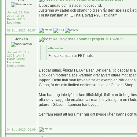
Uppsträngad och testade, I got sound.
Justering av sadel och stränghöjd sen får den spelas på ett 
Joined:
28 Feb
Första känslan är FET hals, svag P90, lätt gitarr.
2003, 11:15
Posts:
4313
Location:
03 Sep 2025, 20:07
Jonken
Re: Bojarnas sommar projekt 2018-2025
rifle wrote:
Joined:
26 Nov
Första känslan är FET hals,
2008, 14:47
Posts:
4998
Location:
Northbottom
Det där gillas. Älskar FETA halsar. Det ger alltid det där lill
Dock den moderna spel-världen drar tyvärr oftare mot spagh
lappen. Detta ifall man lyckas hitta ett exemplar. När det gäll
Gibba; är det ofta limited editions/runs eller Custom Shop.
Man har nog inte lyft blicken tillräckligt -ifall man är begräns
ofta skevt vaggade orsaken; att man blir ytterligare en i lede
gitarren Gibson någonsin har byggt.
Ser fram emot att höra mer hur ditt bygge låter, känns och 
04 Sep 2025, 09:09