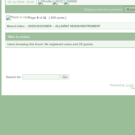
02 Jul 2026, 10:40
Display posts from previous:
Page
9
of
11
[ 305 posts ]
Board index
»
DISKUSSIONER
»
ALLMÄNT MUSIK/INSTRUMENT
Who is online
Users browsing this forum: No registered users and 29 guests
Search for:
Powered by
phpBB
De