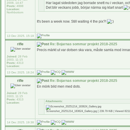
Har lagat sidedoten jag borrade snett nu i veckan, och
2008, 14:47
Posts:
4998
Det blir veckans jobb, börjar närma sig klart snart
Location:
Northbottom
It's been a week now. Still waiting 4 the pix?!
13 Dec 2025, 15:18
rifle
Re: Bojarnas sommar projekt 2018-2025
Precis märkt ut var dotsen ska vara, måste samla mod innan
Joined:
28 Feb
2003, 11:15
Posts:
4313
Location:
13 Dec 2025, 18:24
rifle
Re: Bojarnas sommar projekt 2018-2025
En mörk bild men med dots.
Joined:
28 Feb
2003, 11:15
Posts:
4313
Attachments:
Location:
Screenshot_20251214_183624_Gallery.jpg [ 239.79 KiB | Viewed 8211
14 Dec 2025, 19:38