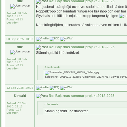
rifle
Re: Bojarnas sommar projekt 2018-2025
Har justerat stränghöjd och övre sadeln är nu filad så den ä
Poppelkropp och lönnhals fungerade bra ihop och den har näst
Joined:
28 Feb
Styv hals och lätt och mjukare kropp fungerar tydligen
2003, 11:15
Posts:
4313
Location:
När stränghöjden justerades så vaknade även micken till liv
08 Sep 2025, 18:36
rifle
Re: Bojarnas sommar projekt 2018-2025
Stämningsbild i höstmörkret.
Joined:
28 Feb
2003, 11:15
Posts:
4313
Attachments:
Location:
Screenshot_20250912_202552_Gallery.jpg [ 233.6 KiB | Viewed 58460
12 Sep 2025, 20:28
Kincaid
Re: Bojarnas sommar projekt 2018-2025
Joined:
02 Dec
rifle wrote:
2010, 21:13
Posts:
194
Stämningsbild i höstmörkret.
Location: