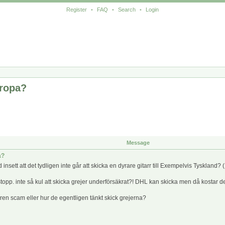
Register
•
FAQ
•
Search
•
Login
uropa?
Message
a?
ett att det tydligen inte går att skicka en dyrare gitarr till Exempelvis Tyskland?
stopp. inte så kul att skicka grejer underförsäkrat?! DHL kan skicka men då kostar de
en scam eller hur de egentligen tänkt skick grejerna?