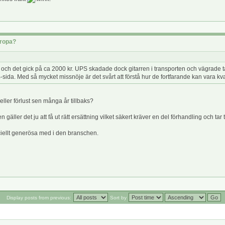
uropa?
S och det gick på ca 2000 kr. UPS skadade dock gitarren i transporten och vägrade t
sida. Med så mycket missnöje är det svårt att förstå hur de fortfarande kan vara kv
eller förlust sen många år tillbaks?
ler det ju att få ut rätt ersättning vilket säkert kräver en del förhandling och tar t
eciellt generösa med i den branschen.
Display posts from previous:
Sort by