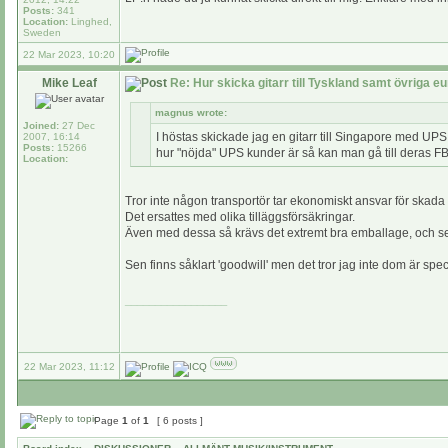
Posts:
341
Location:
Linghed,
Sweden
22 Mar 2023, 10:20
Mike Leaf
Re: Hur skicka gitarr till Tyskland samt övriga e
magnus wrote:
Joined:
27 Dec
I höstas skickade jag en gitarr till Singapore med UP
2007, 16:14
Posts:
15266
hur "nöjda" UPS kunder är så kan man gå till deras FB-
Location:
Tror inte någon transportör tar ekonomiskt ansvar för skada 
Det ersattes med olika tilläggsförsäkringar.
Även med dessa så krävs det extremt bra emballage, och sen gäl
Sen finns såklart 'goodwill' men det tror jag inte dom är sp
_________________
22 Mar 2023, 11:12
Page
1
of
1
[ 6 posts ]