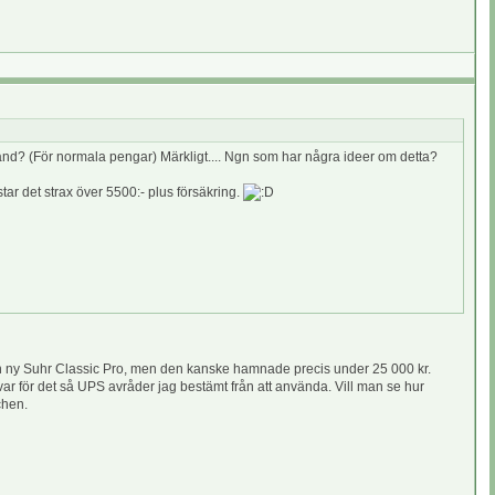
kland? (För normala pengar) Märkligt.... Ngn som har några ideer om detta?
tar det strax över 5500:- plus försäkring.
ar en ny Suhr Classic Pro, men den kanske hamnade precis under 25 000 kr.
ar för det så UPS avråder jag bestämt från att använda. Vill man se hur
chen.