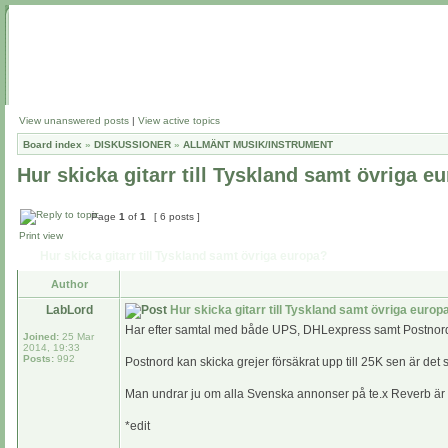
View unanswered posts
|
View active topics
Board index
»
DISKUSSIONER
»
ALLMÄNT MUSIK/INSTRUMENT
Hur skicka gitarr till Tyskland samt övriga e
Page
1
of
1
[ 6 posts ]
Print view
Hur skicka gitarr till Tyskland samt övriga europa?
Author
LabLord
Hur skicka gitarr till Tyskland samt övriga europ
Har efter samtal med både UPS, DHLexpress samt Postnord ins
Joined:
25 Mar
2014, 19:33
Posts:
992
Postnord kan skicka grejer försäkrat upp till 25K sen är det 
Man undrar ju om alla Svenska annonser på te.x Reverb är r
*edit