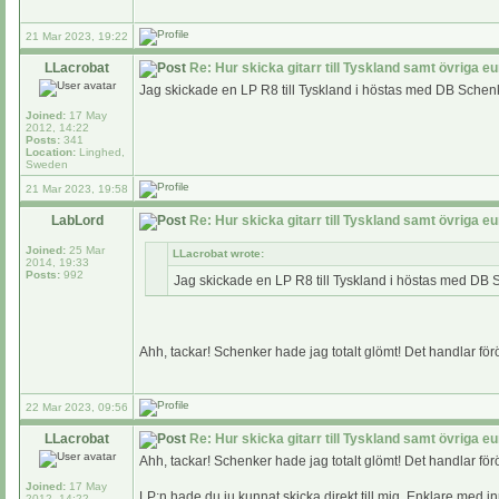
21 Mar 2023, 19:22
LLacrobat
Re: Hur skicka gitarr till Tyskland samt övriga e
Jag skickade en LP R8 till Tyskland i höstas med DB Schenk
Joined:
17 May
2012, 14:22
Posts:
341
Location:
Linghed,
Sweden
21 Mar 2023, 19:58
LabLord
Re: Hur skicka gitarr till Tyskland samt övriga e
Joined:
25 Mar
LLacrobat wrote:
2014, 19:33
Posts:
992
Jag skickade en LP R8 till Tyskland i höstas med DB 
Ahh, tackar! Schenker hade jag totalt glömt! Det handlar för
22 Mar 2023, 09:56
LLacrobat
Re: Hur skicka gitarr till Tyskland samt övriga e
Ahh, tackar! Schenker hade jag totalt glömt! Det handlar för
Joined:
17 May
LP:n hade du ju kunnat skicka direkt till mig. Enklare med in
2012, 14:22