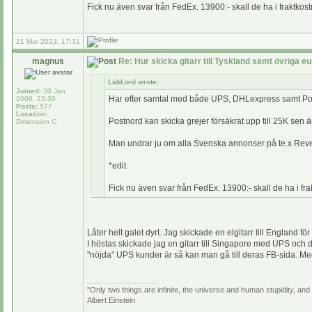
Fick nu även svar från FedEx. 13900:- skall de ha i fraktko
21 Mar 2023, 17:31
magnus
Re: Hur skicka gitarr till Tyskland samt övriga e
LabLord wrote:
Joined:
30 Jan
Har efter samtal med både UPS, DHLexpress samt Postno
2006, 23:30
Posts:
577
Location:
Postnord kan skicka grejer försäkrat upp till 25K sen ä
Dimension C
Man undrar ju om alla Svenska annonser på te.x Rever
*edit
Fick nu även svar från FedEx. 13900:- skall de ha i fr
Låter helt galet dyrt. Jag skickade en elgitarr till England
I höstas skickade jag en gitarr till Singapore med UPS och 
"nöjda" UPS kunder är så kan man gå till deras FB-sida. Med 
_________________
"Only two things are infinite, the universe and human stupidity, and
Albert Einstein