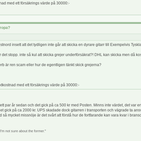
stnad med ett försäkrings värde på 30000:-
uropa?
rd insett att det tydligen inte går att skicka en dyrare gitarr till Exempelvis Tys
r det stopp. inte så kul att skicka grejer underförsäkrat?! DHL kan skicka men då kos
b är ren scam eller hur de egentligen tänkt skick grejerna?
aktkostnad med ett försäkrings värde på 30000:-
 för ett par år sedan och det gick på ca 500 kr med Posten. Minns inte värdet, det v
det gick på ca 2000 kr. UPS skadade dock gitarren i transporten och vägrade ta ansv
så mycket missnöje är det svårt att förstå hur de fortfarande kan vara kvar i brans
 I'm not sure about the former."