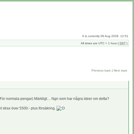
It is currently 06 Aug 2026, 12:51
All times are UTC + 1 hour [
DST
]
Previous topic
|
Next topic
 (För normala pengar) Märkligt.... Ngn som har några ideer om detta?
t strax över 5500:- plus försäkring.