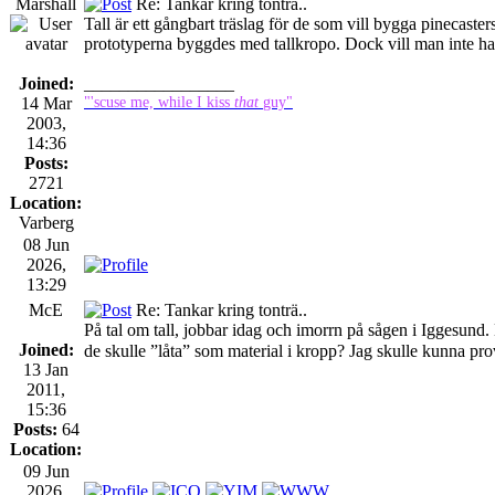
Marshall
Re: Tankar kring tonträ..
Tall är ett gångbart träslag för de som vill bygga pinecasters
prototyperna byggdes med tallkropo. Dock vill man inte ha 
Joined:
_________________
14 Mar
"'scuse me, while I kiss
that
guy"
2003,
14:36
Posts:
2721
Location:
Varberg
08 Jun
2026,
13:29
McE
Re: Tankar kring tonträ..
På tal om tall, jobbar idag och imorrn på sågen i Iggesund. 
Joined:
de skulle ”låta” som material i kropp? Jag skulle kunna pro
13 Jan
2011,
15:36
Posts:
64
Location:
09 Jun
2026,