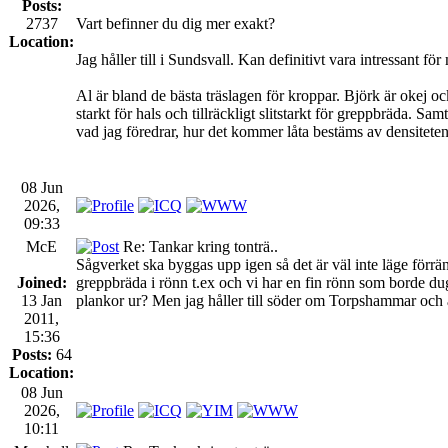
Posts:
2737
Vart befinner du dig mer exakt?
Location:
Jag håller till i Sundsvall. Kan definitivt vara intressant för
Al är bland de bästa träslagen för kroppar. Björk är okej ocks
starkt för hals och tillräckligt slitstarkt för greppbräda. Samt
vad jag föredrar, hur det kommer låta bestäms av densitete
08 Jun
2026,
09:33
McE
Re: Tankar kring tonträ..
Sågverket ska byggas upp igen så det är väl inte läge förrä
Joined:
greppbräda i rönn t.ex och vi har en fin rönn som borde duga,
13 Jan
plankor ur? Men jag håller till söder om Torpshammar och 
2011,
15:36
Posts:
64
Location:
08 Jun
2026,
10:11