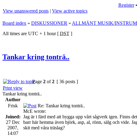
Register
View unanswered posts
|
View active topics
Board index
»
DISKUSSIONER
»
ALLMÄNT MUSIK/INSTRU
All times are UTC + 1 hour [
DST
]
Tankar kring tonträ..
Page
2
of
2
[ 36 posts ]
Print view
Tankar kring tonträ..
Author
Frisk
Re: Tankar kring tonträ..
McE wrote:
Joined:
Jag är i färd med att bygga upp vårt sågverk igen. Finns det
27 Dec
barr här hemma även björk, asp, al, rönn, sälg och vide. Jag 
2007,
skit med våra träslag?
14:07