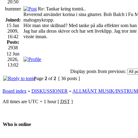
20:50
bummer
Re: Tankar kring tonträ..
Reverend använder korina i sina gitarrer. Bob Balch i Fu
Joined:
mahognykropp.
15 Jan
Hör man stor skillnad? Med tanke på alla effekter som han 
2009,
Jag har alla deras skivor och har sett liveklipp. Jag tror i
16:42
visste innan.
Posts:
2938
12 Jun
2026,
13:02
Display posts from previous:
Page
2
of
2
[ 36 posts ]
Board index
»
DISKUSSIONER
»
ALLMÄNT MUSIK/INSTRU
All times are UTC + 1 hour [
DST
]
Who is online