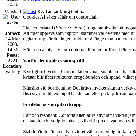
20:26
Marshall
Re: Tankar kring tonträ..
Googles AI säger såhär om contortatall:
”Ja, contortatall (
Pinus contorta
) fungerar absolut att bygga 
Joined:
Att träet upplevs som "sprött" stämmer väl överens med hur
14 Mar
elgitarrkropp är det inget problem så länge man hanterar mate
2003,
14:36
Här är en analys av hur contortatall fungerar för ett Pineca
Posts:
2721
Varför det upplevs som sprött
Location:
Varberg
Kvistigt och vridet: Contortatallen växer snabbt och har ofta
kvistar blir fiberstrukturen oregelbunden och spänd, vilket gör
Känsligt vid bearbetning: Det krävs mycket skarpa verktyg, rä
flisa sig runt till exempel halsfickan eller pickup-fräsningar
Fördelarna som gitarrkropp
Lätt och resonant: Contortatallen är relativt lätt i vikten j
en snabb och tydlig tonattack, vilket är precis vad man vill 
Stabilt när det är torrt: När virket väl är ordentligt torkat (g