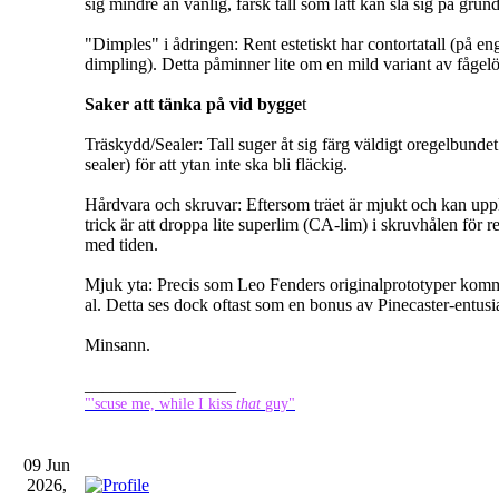
sig mindre än vanlig, färsk tall som lätt kan slå sig på grund
"Dimples" i ådringen: Rent estetiskt har contortatall (på en
dimpling). Detta påminner lite om en mild variant av fågel
Saker att tänka på vid bygge
t
Träskydd/Sealer: Tall suger åt sig färg väldigt oregelbundet
sealer) för att ytan inte ska bli fläckig.
Hårdvara och skruvar: Eftersom träet är mjukt och kan uppl
trick är att droppa lite superlim (CA-lim) i skruvhålen för r
med tiden.
Mjuk yta: Precis som Leo Fenders originalprototyper kommer 
al. Detta ses dock oftast som en bonus av Pinecaster-entusia
Minsann.
_________________
"'scuse me, while I kiss
that
guy"
09 Jun
2026,