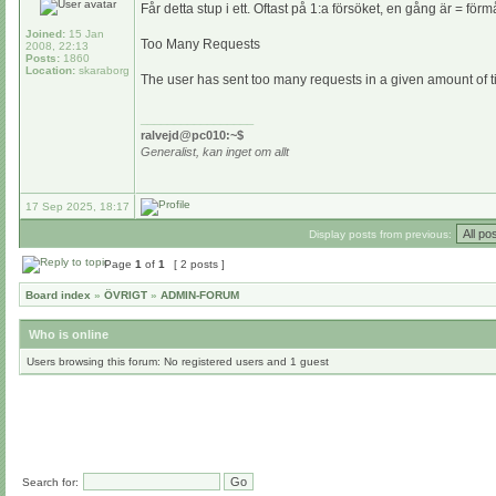
Får detta stup i ett. Oftast på 1:a försöket, en gång är = fö
Joined:
15 Jan
Too Many Requests
2008, 22:13
Posts:
1860
Location:
skaraborg
The user has sent too many requests in a given amount of t
_________________
ralvejd@pc010:~$
Generalist, kan inget om allt
17 Sep 2025, 18:17
Display posts from previous:
Page
1
of
1
[ 2 posts ]
Board index
»
ÖVRIGT
»
ADMIN-FORUM
Who is online
Users browsing this forum: No registered users and 1 guest
Search for: