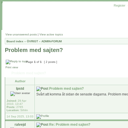
Register
View unanswered posts
|
View active topics
Board index
»
ÖVRIGT
»
ADMIN-FORUM
Problem med sajten?
Page
1
of
1
[ 2 posts ]
Print view
Problem med sajten?
Author
lpstd
Problem med sajten?
Svårt att komma åt sidan de senaste dagarna. Problem me
Joined:
29 Apr
2010, 13:47
Posts:
2765
Location:
Sthlm
14 Sep 2025, 13:03
ralvejd
Re: Problem med sajten?