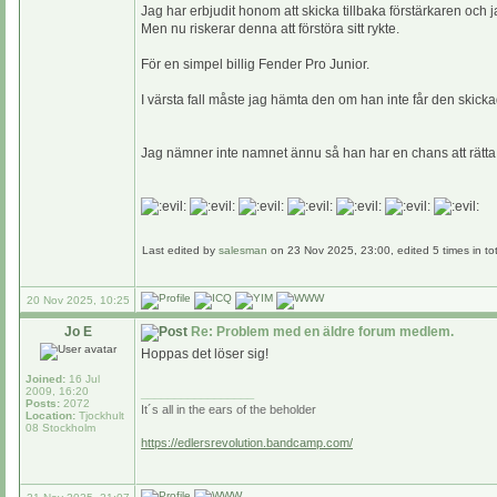
Jag har erbjudit honom att skicka tillbaka förstärkaren och
Men nu riskerar denna att förstöra sitt rykte.
För en simpel billig Fender Pro Junior.
I värsta fall måste jag hämta den om han inte får den skicka
Jag nämner inte namnet ännu så han har en chans att rätta 
Last edited by
salesman
on 23 Nov 2025, 23:00, edited 5 times in tot
20 Nov 2025, 10:25
Jo E
Re: Problem med en äldre forum medlem.
Hoppas det löser sig!
Joined:
16 Jul
2009, 16:20
_________________
Posts:
2072
It´s all in the ears of the beholder
Location:
Tjockhult
08 Stockholm
https://edlersrevolution.bandcamp.com/