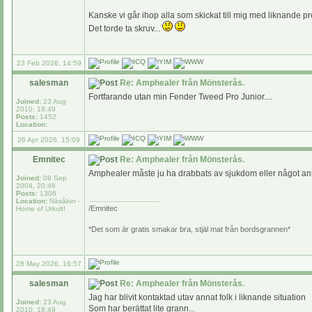
Kanske vi går ihop alla som skickat till mig med liknande
Det torde ta skruv...
23 Feb 2026, 14:59
salesman
Re: Amphealer från Mönsterås.
Fortfarande utan min Fender Tweed Pro Junior....
Joined:
23 Aug
2010, 18:49
Posts:
1452
Location:
26 Apr 2026, 15:09
Emnitec
Re: Amphealer från Mönsterås.
Amphealer måste ju ha drabbats av sjukdom eller något anna
Joined:
09 Sep
2004, 20:46
Posts:
1306
_________________
Location:
Näsåker -
/Emnitec
Home of Urkult!
*Det som är gratis smakar bra, stjäl mat från bordsgrannen*
28 May 2026, 16:57
salesman
Re: Amphealer från Mönsterås.
Jag har blivit kontaktad utav annat folk i liknande situation
Joined:
23 Aug
Som har berättat lite grann...
2010, 18:49