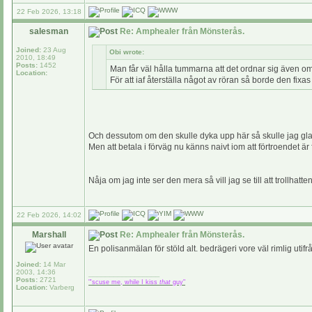
22 Feb 2026, 13:18
salesman
Re: Amphealer från Mönsterås.
Joined:
23 Aug
Obi wrote:
2010, 18:49
Posts:
1452
Man får väl hålla tummarna att det ordnar sig även om 
Location:
För att iaf återställa något av röran så borde den fixas 
Och dessutom om den skulle dyka upp här så skulle jag gla
Men att betala i förväg nu känns naivt iom att förtroendet är f
Nåja om jag inte ser den mera så vill jag se till att trollhatt
22 Feb 2026, 14:02
Marshall
Re: Amphealer från Mönsterås.
En polisanmälan för stöld alt. bedrägeri vore väl rimlig uti
Joined:
14 Mar
2003, 14:36
_________________
Posts:
2721
"'scuse me, while I kiss
that
guy"
Location:
Varberg