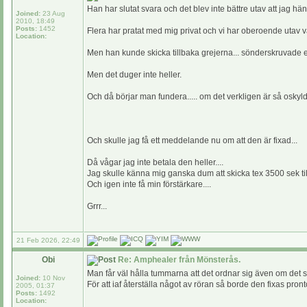
Han har slutat svara och det blev inte bättre utav att jag h
Joined:
23 Aug
2010, 18:49
Posts:
1452
Flera har pratat med mig privat och vi har oberoende utav 
Location:
Men han kunde skicka tillbaka grejerna... sönderskruvade ell
Men det duger inte heller.
Och då börjar man fundera..... om det verkligen är så oskyldi
Och skulle jag få ett meddelande nu om att den är fixad...
Då vågar jag inte betala den heller....
Jag skulle känna mig ganska dum att skicka tex 3500 sek til
Och igen inte få min förstärkare....
Grrr...
21 Feb 2026, 22:49
Obi
Re: Amphealer från Mönsterås.
Man får väl hålla tummarna att det ordnar sig även om det s
Joined:
10 Nov
För att iaf återställa något av röran så borde den fixas pronto 
2005, 01:37
Posts:
1492
Location: