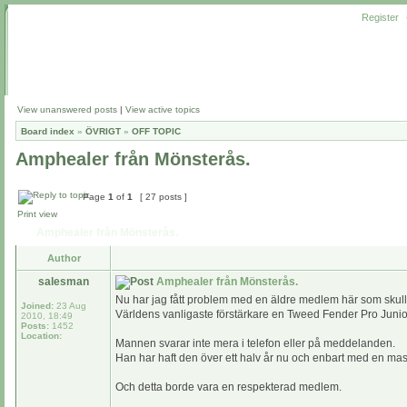
Register
View unanswered posts
|
View active topics
Board index
»
ÖVRIGT
»
OFF TOPIC
Amphealer från Mönsterås.
Page
1
of
1
[ 27 posts ]
Print view
Amphealer från Mönsterås.
Author
salesman
Amphealer från Mönsterås.
Nu har jag fått problem med en äldre medlem här som skulle
Joined:
23 Aug
Världens vanligaste förstärkare en Tweed Fender Pro Junio
2010, 18:49
Posts:
1452
Location:
Mannen svarar inte mera i telefon eller på meddelanden.
Han har haft den över ett halv år nu och enbart med en mas
Och detta borde vara en respekterad medlem.