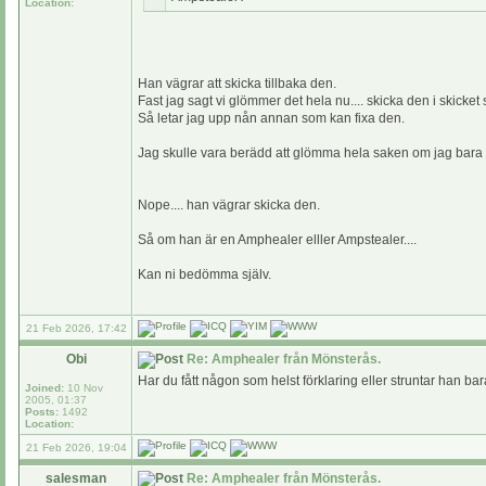
Location:
Han vägrar att skicka tillbaka den.
Fast jag sagt vi glömmer det hela nu.... skicka den i skicket
Så letar jag upp nån annan som kan fixa den.
Jag skulle vara berädd att glömma hela saken om jag bara fi
Nope.... han vägrar skicka den.
Så om han är en Amphealer elller Ampstealer....
Kan ni bedömma själv.
21 Feb 2026, 17:42
Obi
Re: Amphealer från Mönsterås.
Har du fått någon som helst förklaring eller struntar han bara
Joined:
10 Nov
2005, 01:37
Posts:
1492
Location:
21 Feb 2026, 19:04
salesman
Re: Amphealer från Mönsterås.