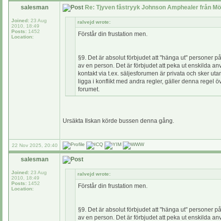
salesman
Re: Tjyven fåstryyk Johnson Amphealer från Mö
Joined:
23 Aug
ralvejd wrote:
2010, 18:49
Posts:
1452
Förstår din frustation men.
Location:
§9. Det är absolut förbjudet att "hänga ut" personer p
av en person. Det är förbjudet att peka ut enskilda a
kontakt via t.ex. säljesforumen är privata och sker ut
ligga i konflikt med andra regler, gäller denna rege
forumet.
Ursäkta Ilskan körde bussen denna gång.
22 Nov 2025, 20:40
salesman
Joined:
23 Aug
ralvejd wrote:
2010, 18:49
Posts:
1452
Förstår din frustation men.
Location:
§9. Det är absolut förbjudet att "hänga ut" personer p
av en person. Det är förbjudet att peka ut enskilda a