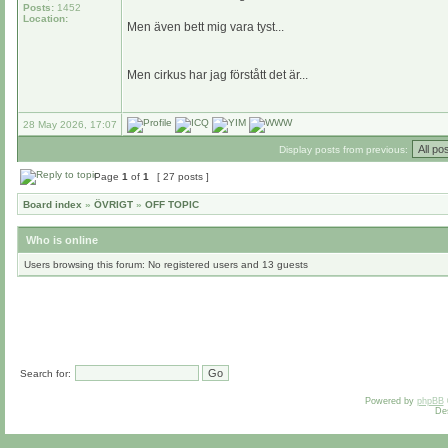
Posts:
1452
Location:
Men även bett mig vara tyst...
Men cirkus har jag förstått det är...
28 May 2026, 17:07
Display posts from previous:
Page
1
of
1
[ 27 posts ]
Board index
»
ÖVRIGT
»
OFF TOPIC
Who is online
Users browsing this forum: No registered users and 13 guests
Search for:
Powered by
phpBB
De