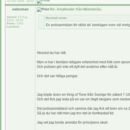
22 Feb 2026, 19:23
salesman
Re: Amphealer från Mönsterås.
Joined:
23 Aug
Marshall wrote:
2010, 18:49
Posts:
1452
En polisanmälan för stöld alt. bedrägeri vore väl riml
Location:
Absolut du har rätt.
Men vi har i familjen tidigare erfarenhet med folk som spru
Och polisen gör inte ett dyft det avskrivs efter nått år.
Och det var riktiga pengar.
Jag köpte även en King of Tone från Sverige för säkert 7-10
Och det fick jag reda på en var en rikgit skojjare som medvete
Det polisanmäldest och samma där jag fick ett brev om ca 2 
Så ja du har rätt men jag tror det är bortkastad tid.
Jag vet jag borde anmäla för principens skull.