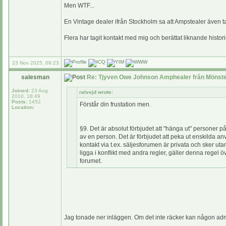
Men WTF...
En Vintage dealer ifrån Stockholm sa att Ampstealer även 
Flera har tagit kontakt med mig och berättat liknande histori
23 Nov 2025, 09:23
salesman
Re: Tjyven Owe Johnson Amphealer från Mönste
Joined:
23 Aug
ralvejd wrote:
2010, 18:49
Posts:
1452
Förstår din frustation men.
Location:
§9. Det är absolut förbjudet att "hänga ut" personer p
av en person. Det är förbjudet att peka ut enskilda a
kontakt via t.ex. säljesforumen är privata och sker ut
ligga i konflikt med andra regler, gäller denna rege
forumet.
Jag tonade ner inläggen. Om det inte räcker kan någon admi