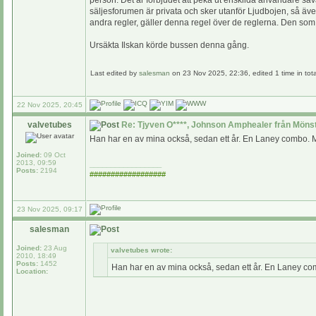
person. Det är förbjudet att peka ut enskilda användare såvä
säljesforumen är privata och sker utanför Ljudbojen, så äve
andra regler, gäller denna regel över de reglerna. Den so
Ursäkta Ilskan körde bussen denna gång.
Last edited by
salesman
on 23 Nov 2025, 22:36, edited 1 time in tota
22 Nov 2025, 20:45
valvetubes
Re: Tjyven O****, Johnson Amphealer från Möns
Han har en av mina också, sedan ett år. En Laney combo. Men
Joined:
09 Oct
2013, 09:59
_________________
Posts:
2194
##################
23 Nov 2025, 09:17
salesman
Joined:
23 Aug
valvetubes wrote:
2010, 18:49
Posts:
1452
Han har en av mina också, sedan ett år. En Laney comb
Location: