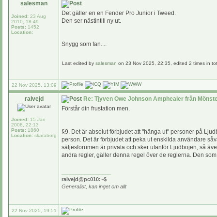
salesman
Det gäller en en Fender Pro Junior i Tweed.
Joined:
23 Aug
Den ser nästintill ny ut.
2010, 18:49
Posts:
1452
Location:
Snygg som fan....
Last edited by
salesman
on 23 Nov 2025, 22:35, edited 2 times in tot
22 Nov 2025, 13:09
ralvejd
Re: Tjyven Owe Johnson Amphealer från Mönste
Förstår din frustation men.
Joined:
15 Jan
2008, 22:13
Posts:
1860
§9. Det är absolut förbjudet att "hänga ut" personer på Lju
Location:
skaraborg
person. Det är förbjudet att peka ut enskilda användare såvä
säljesforumen är privata och sker utanför Ljudbojen, så äve
andra regler, gäller denna regel över de reglerna. Den so
_________________
ralvejd@pc010:~$
Generalist, kan inget om allt
22 Nov 2025, 19:51